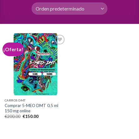
¡Oferta!
Add to
wishlist
CARROS DMT
Comprar 5-MEO DMT 0,5 ml
150 mg online
El
El
€
200.00
€
150.00
precio
precio
original
actual
era:
es:
€200.00.
€150.00.