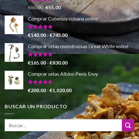
hasta
Valorado
El
El
€
80.00
€
55.00
con
5.00
€865.00
precio
precio
de 5
Comprar Cubensis cubana online
original
actual
era:
es:
€80.00.
€55.00.
Valorado
Rango
€
140.00
-
€
745.00
con
5.00
de
de 5
Comprar setas monstruosas Great White online
precios:
desde
€140.00
Valorado
Rango
€
165.00
-
€
830.00
con
4.88
hasta
de
de 5
Comprar setas Albino Penis Envy
€745.00
precios:
desde
€165.00
Valorado
Rango
€
200.00
-
€
1,020.00
con
4.86
hasta
de
de 5
€830.00
precios:
BUSCAR UN PRODUCTO
desde
€200.00
hasta
€1,020.00