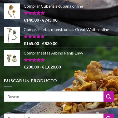
€865.00
precio
precio
de 5
Comprar Cubensis cubana online
original
actual
era:
es:
€80.00.
€55.00.
Valorado
Rango
€
140.00
-
€
745.00
con
5.00
de
de 5
Comprar setas monstruosas Great White online
precios:
desde
€140.00
Valorado
Rango
€
165.00
-
€
830.00
con
4.88
hasta
de
de 5
Comprar setas Albino Penis Envy
€745.00
precios:
desde
€165.00
Valorado
Rango
€
200.00
-
€
1,020.00
con
4.86
hasta
de
de 5
€830.00
precios:
BUSCAR UN PRODUCTO
desde
€200.00
hasta
€1,020.00
Buscar