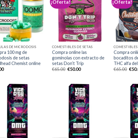
¡Oferta!
¡Oferta!
Add to
Add to
wishlist
wishlist
ULAS DE MICRODOSIS
COMESTIBLES DE SETAS
COMESTIBLES 
ra 100 mg de
Compra online las
Compra onli
odosis de setas
gominolas con extracto de
bocaditos d
head Chemist online
setas Don’t Trip
THC alfa del
El
El
El
00
€
65.00
€
50.00
€
65.00
€
50
precio
precio
prec
original
actual
origi
era:
es:
era:
€65.00.
€50.00.
€65.
Add to
Add to
wishlist
wishlist