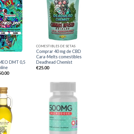
€350.00
hasta
€1,150.00
Add to
wishlist
Add to
wishlist
COMESTIBLES DE SETAS
Comprar 40 mg de CBD
Cara-Melts comestibles
MEO DMT 0,5
Deadhead Chemist
line
€
25.00
El
50.00
cio
precio
ginal
actual
:
es:
0.00.
€150.00.
Add to
wishlist
Add to
wishlist