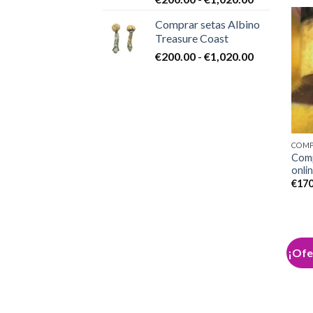
con
4.86
€1,020.00
de
de 5
Comprar setas Albino
precios:
Treasure Coast
desde
Rango
€
200.00
-
€
1,020.00
€200.00
de
hasta
precios:
€1,020.00
desde
€200.00
hasta
€1,020.00
COMP
Com
onli
€
170
¡Ofe