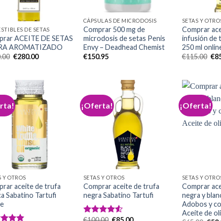
CÁPSULAS DE MICRODOSIS
SETAS Y OTRO
Comprar 500 mg de
Comprar acei
STIBLES DE SETAS
rar ACEITE DE SETAS
microdosis de setas Penis
infusión de 
RA AROMATIZADO
Envy – Deadhead Chemist
250 ml onlin
El
El
El
.00
€
280.00
€
150.95
€
115.00
€
8
precio
precio
pre
original
actual
ori
era:
es:
era
€310.00.
€280.00.
€11
rta!
¡Oferta!
¡Oferta!
Add to
Add to
wishlist
wishlist
S Y OTROS
SETAS Y OTROS
SETAS Y OTRO
rar aceite de trufa
Comprar aceite de trufa
Comprar ace
ca Sabatino Tartufi
negra Sabatino Tartufi
negra y blanc
ne
Adobos y c
Aceite de ol
El
El
€
100.00
€
85.00
Valorado