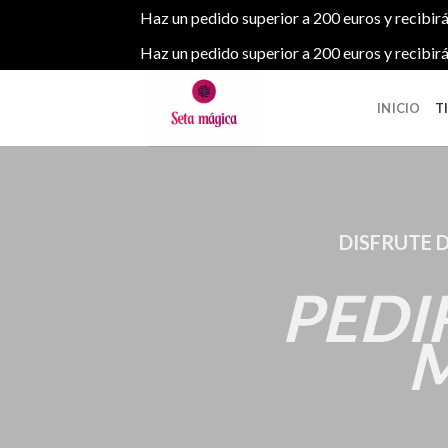
Haz un pedido superior a 200 euros y recibirá
Haz un pedido superior a 200 euros y recibirá
Skip
to
INICIO
T
content
DISFRUTE 
PEDI
M