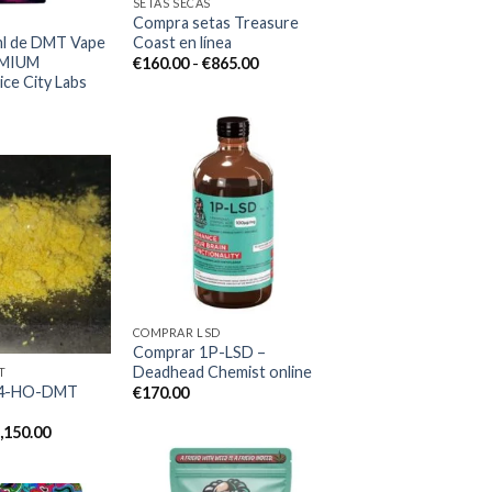
SETAS SECAS
Compra setas Treasure
ml de DMT Vape
Coast en línea
EMIUM
Rango
€
160.00
-
€
865.00
de
ice City Labs
precios:
desde
€160.00
hasta
€865.00
Add to
wishlist
Add to
wishlist
COMPRAR LSD
Comprar 1P-LSD –
Deadhead Chemist online
T
4-HO-DMT
€
170.00
Rango
,150.00
de
precios:
desde