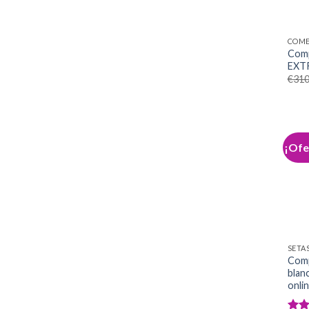
COME
Comp
EXT
€
310
¡Ofe
SETA
Comp
blan
onli