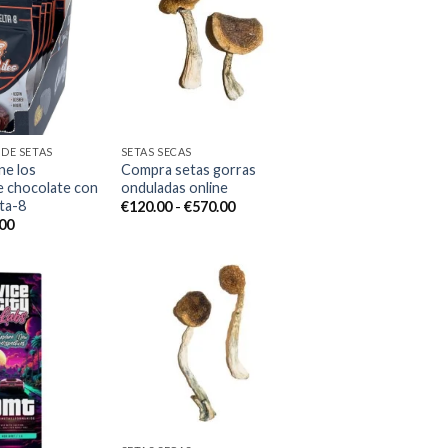
Add to
Add to
wishlist
wishlist
DE SETAS
SETAS SECAS
ne los
Compra setas gorras
e chocolate con
onduladas online
ta-8
Rango
€
120.00
-
€
570.00
de
El
.00
precios:
io
precio
desde
nal
actual
€120.00
es:
hasta
00.
€50.00.
€570.00
Add to
wishlist
Add to
wishlist