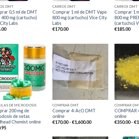
OS DMT
CARROS DMT
CARROS DMT
rar 0,5 ml de DMT
Comprar 1 ml de DMT Vape
Comprar 1 
 400 mg (cartucho)
800 mg (cartucho) Vice City
800 mg PR
 City Labs
Labs
(cartucho) V
.00
€
170.00
€
185.00
Add to
Add to
wishlist
wishlist
ULAS DE MICRODOSIS
COMPRAR DMT
COMPRAR DM
rar 200 mg de
Comprar 4-AcO DMT
COMPRAR 
odosis de setas
online
online
head Chemist online
Rango
€
170.00
-
€
1,600.00
€
350.00
-
€
1
de
.95
precios:
desde