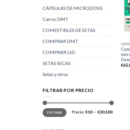
CÁPSULAS DE MICRODOSIS
Carros DMT
COMESTIBLES DE SETAS
COMPRAR DMT
CÁPS
Comp
COMPRAR LSD
micr
Dead
SETAS SECAS
€
65.
Setas y otros
FILTRAR POR PRECIO
Precio
Precio
Precio:
€10
—
€20,100
FILTRAR
mínimo
máximo