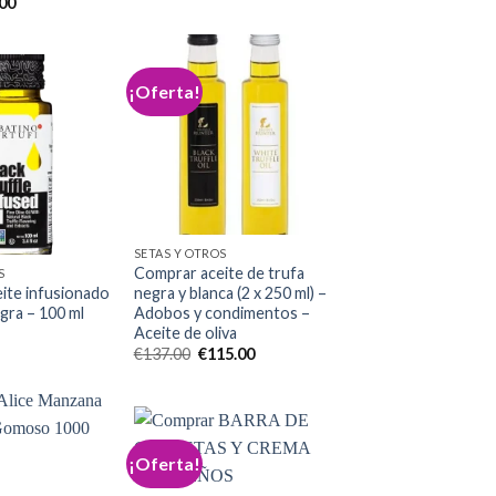
El
.00
original
actual
io
precio
era:
es:
nal
actual
€65.00.
€50.00.
es:
00.
€50.00.
¡Oferta!
Add to
wishlist
Add to
wishlist
SETAS Y OTROS
Comprar aceite de trufa
S
ite infusionado
negra y blanca (2 x 250 ml) –
gra – 100 ml
Adobos y condimentos –
Aceite de oliva
El
El
€
137.00
€
115.00
precio
precio
original
actual
era:
es:
€137.00.
€115.00.
¡Oferta!
Add to