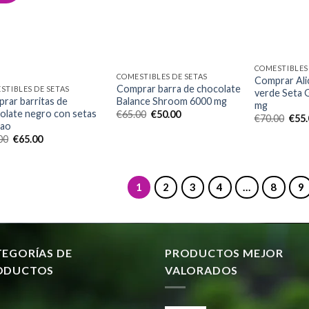
Add to
wishlist
Add to
wishlist
COMESTIBLES 
COMESTIBLES DE SETAS
Comprar Ali
Comprar barra de chocolate
STIBLES DE SETAS
verde Seta
rar barritas de
Balance Shroom 6000 mg
mg
olate negro con setas
El
El
€
65.00
€
50.00
El
€
70.00
€
55
precio
precio
cao
prec
original
actual
origi
El
El
00
€
65.00
era:
es:
era:
precio
precio
€65.00.
€50.00.
€70.
original
actual
era:
es:
€80.00.
€65.00.
1
2
3
4
…
8
9
TEGORÍAS DE
PRODUCTOS MEJOR
ODUCTOS
VALORADOS