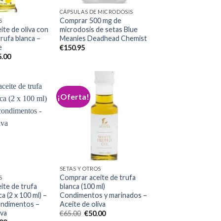
CÁPSULAS DE MICRODOSIS
Comprar 500 mg de
S
te de oliva con
microdosis de setas Blue
trufa blanca –
Meanies Deadhead Chemist
e
€
150.95
El
5.00
cio
precio
ginal
actual
:
es:
5.00.
€85.00.
¡Oferta!
Add to
wishlist
Add to
wishlist
SETAS Y OTROS
Comprar aceite de trufa
S
ite de trufa
blanca (100 ml)
a (2 x 100 ml) –
Condimentos y marinados –
ondimentos –
Aceite de oliva
iva
El
El
€
65.00
€
50.00
precio
precio