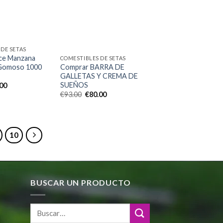
wishlist
Add to
wishlist
DE SETAS
ce Manzana
COMESTIBLES DE SETAS
 Gomoso 1000
Comprar BARRA DE
GALLETAS Y CREMA DE
SUEÑOS
El
.00
io
precio
El
El
€
93.00
€
80.00
nal
actual
precio
precio
es:
original
actual
00.
€55.00.
era:
es:
€93.00.
€80.00.
10
BUSCAR UN PRODUCTO