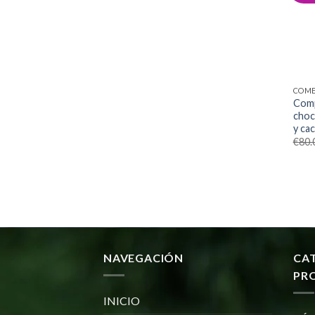
COME
Comp
choc
y ca
€
80.
NAVEGACIÓN
CA
PR
INICIO