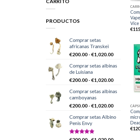
CARRITO
CARR
Comp
Vape
PRODUCTOS
Vice
€
115
Comprar setas
africanas Transkei
Rango
€
200.00
-
€
1,020.00
de
Comprar setas albinas
precios:
de Luisiana
desde
Rango
€
200.00
-
€
1,020.00
€200.00
de
hasta
Comprar setas albinas
precios:
€1,020.00
camboyanas
desde
Rango
€
200.00
-
€
1,020.00
€200.00
CÁPS
Comp
de
hasta
Comprar setas Albino
micr
precios:
€1,020.00
Dead
Penis Envy
desde
€
120
€200.00
hasta
Valorado
Rango
€
200.00
-
€
1,020.00