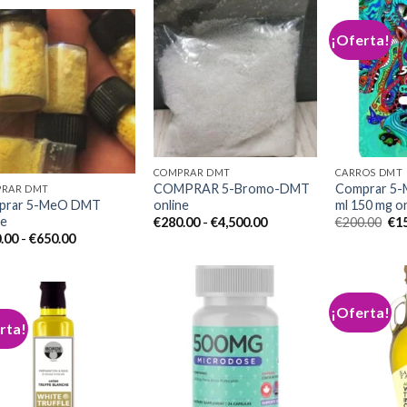
€170.00
hasta
€1,600.00
¡Oferta!
Add to
wishlist
Add to
wishlist
COMPRAR DMT
CARROS DMT
COMPRAR 5-Bromo-DMT
Comprar 5-
RAR DMT
prar 5-MeO DMT
online
ml 150 mg on
ne
Rango
El
€
280.00
-
€
4,500.00
€
200.00
€
1
de
pre
Rango
.00
-
€
650.00
precios:
ori
de
desde
era
precios:
€280.00
€20
desde
hasta
€170.00
€4,500.00
hasta
¡Oferta!
€650.00
rta!
Add to
wishlist
Add to
wishlist