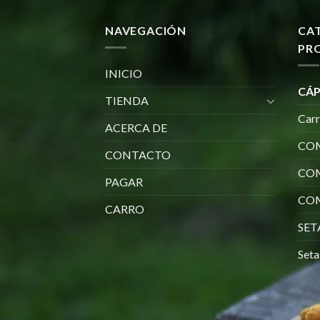
NAVEGACIÓN
CA
PR
INICIO
CÁP
TIENDA
Car
ACERCA DE
COM
CONTACTO
CO
PAGAR
COM
CARRO
SET
Seta