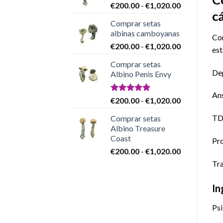
Rango
€
200.00
-
€
1,020.00
€200.00
c
de
hasta
Comprar setas
precios:
€1,020.00
albinas camboyanas
desde
Com
Rango
€
200.00
-
€
1,020.00
€200.00
est
de
hasta
Comprar setas
precios:
€1,020.00
De
Albino Penis Envy
desde
€200.00
An
hasta
Valorado
Rango
€
200.00
-
€
1,020.00
con
4.86
€1,020.00
de
de 5
TD
Comprar setas
precios:
Albino Treasure
desde
Coast
Pro
€200.00
Rango
€
200.00
-
€
1,020.00
hasta
de
€1,020.00
Tra
precios:
desde
In
€200.00
hasta
Psi
€1,020.00