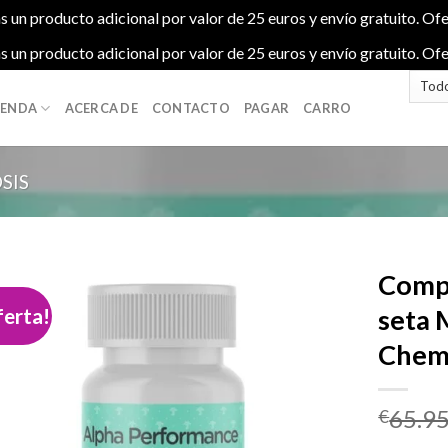
s un producto adicional por valor de 25 euros y envío gratuito. Ofe
s un producto adicional por valor de 25 euros y envío gratuito. Ofe
IENDA
ACERCA DE
CONTACTO
PAGAR
CARRO
SIS
Compr
ferta!
seta 
Chem
Add to
wishlist
65.9
€