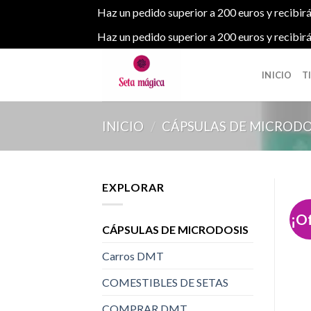
Haz un pedido superior a 200 euros y recibirá
Haz un pedido superior a 200 euros y recibirá
Skip
to
INICIO
T
content
INICIO
/
CÁPSULAS DE MICRODO
EXPLORAR
¡O
CÁPSULAS DE MICRODOSIS
Carros DMT
COMESTIBLES DE SETAS
COMPRAR DMT