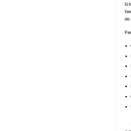
Si 
tie
de 
Par