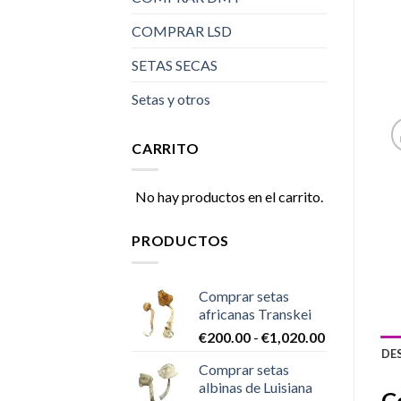
COMPRAR LSD
SETAS SECAS
Setas y otros
CARRITO
No hay productos en el carrito.
PRODUCTOS
Comprar setas
africanas Transkei
Rango
€
200.00
-
€
1,020.00
de
DE
Comprar setas
precios:
albinas de Luisiana
desde
C