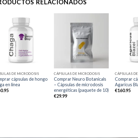
RODUCTOS RELACIONADOS
Add to
Add to
wishlist
wishlist
SULAS DE MICRODOSIS
CÁPSULAS DE MICRODOSIS
CÁPSULAS DE
prar cápsulas de hongo
Comprar Neuro Botanicals
Comprar cá
ga en línea
– Cápsulas de microdosis
Agaricus Bl
energéticas (paquete de 10)
0.95
€
160.95
€
29.99