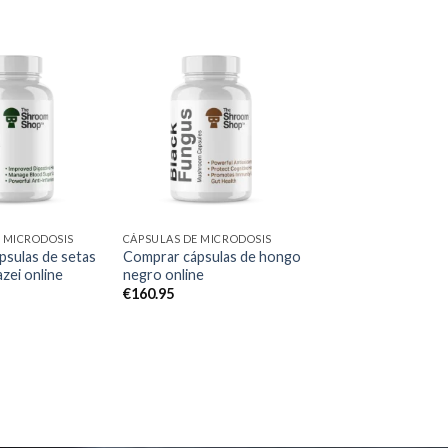
Add to
Add to
wishlist
wishlist
 MICRODOSIS
CÁPSULAS DE MICRODOSIS
psulas de setas
Comprar cápsulas de hongo
azei online
negro online
€
160.95