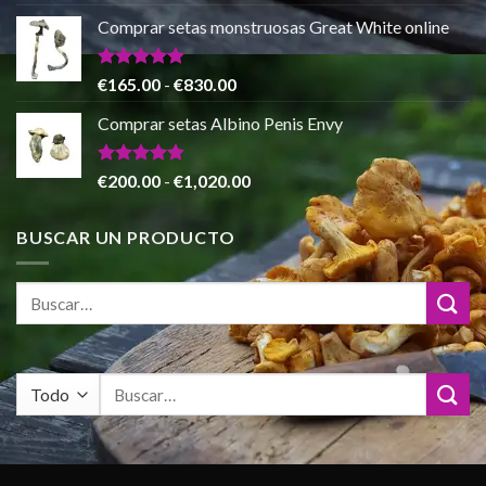
con
5.00
de
de 5
Comprar setas monstruosas Great White online
precios:
desde
€140.00
Valorado
Rango
€
165.00
-
€
830.00
con
4.88
hasta
de
de 5
Comprar setas Albino Penis Envy
€745.00
precios:
desde
€165.00
Valorado
Rango
€
200.00
-
€
1,020.00
con
4.86
hasta
de
de 5
€830.00
precios:
BUSCAR UN PRODUCTO
desde
€200.00
hasta
€1,020.00
Buscar
por: