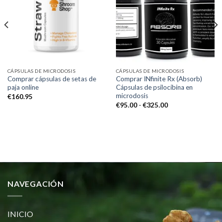
Add to
Add to
wishlist
wishlist
CÁPSULAS DE MICRODOSIS
CÁPSULAS DE MICRODOSIS
Comprar cápsulas de setas de
Comprar INfinite Rx (Absorb)
paja online
Cápsulas de psilocibina en
microdosis
€
160.95
Rango
€
95.00
-
€
325.00
de
precios:
desde
€95.00
hasta
€325.00
NAVEGACIÓN
INICIO