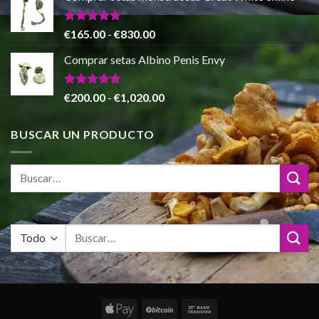
desde
€140.00
Valorado
Rango
€
165.00
-
€
830.00
con
4.88
hasta
de
de 5
Comprar setas Albino Penis Envy
€745.00
precios:
desde
€165.00
Valorado
Rango
€
200.00
-
€
1,020.00
con
4.86
hasta
de
de 5
€830.00
precios:
BUSCAR UN PRODUCTO
desde
€200.00
hasta
€1,020.00
Buscar
por: