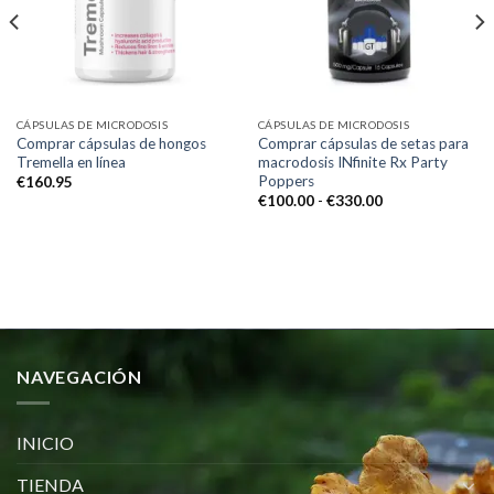
CÁPSULAS DE MICRODOSIS
CÁPSULAS DE MICRODOSIS
Comprar cápsulas de hongos
Comprar cápsulas de setas para
Tremella en línea
macrodosis INfinite Rx Party
Poppers
€
160.95
Rango
€
100.00
-
€
330.00
de
precios:
desde
€100.00
hasta
€330.00
NAVEGACIÓN
INICIO
TIENDA