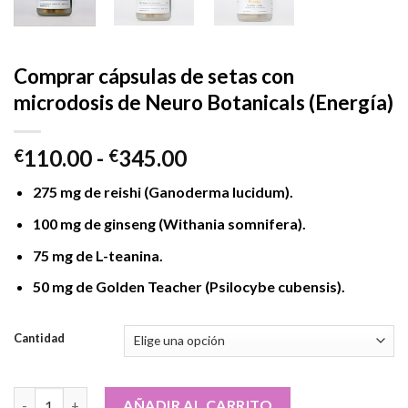
Comprar cápsulas de setas con
microdosis de Neuro Botanicals (Energía)
Rango
110.00
-
345.00
€
€
de
275 mg de reishi (Ganoderma lucidum).
precios:
desde
100 mg de ginseng (Withania somnifera).
€110.00
75 mg de L-teanina.
hasta
€345.00
50 mg de Golden Teacher (Psilocybe cubensis).
Cantidad
Comprar cápsulas de setas con microdosis de Neuro Botanicals 
AÑADIR AL CARRITO