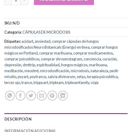
SKU:
N/D
Categoría:
CÁPSULAS DE MICRODOSIS
Etiquetas:
acidart
,
ansiedad
,
comprar cápsulas de hongos
microdosificados Neuro Botanicals (Energy) en línea
,
comprar hongos
mágicos en Portland
,
comprar marihuana
,
comprar medicamentos
,
comprar psicodélicos
,
comprar shroomstagram
,
conciencia
,
curación
,
depresión
,
dmttrip
,
espiritualidad
,
hongos mágicos
,
marihuana
,
meditación
,
meodmt
,
microdosificación
,
microdosis
,
naturaleza
,
pedir
micelio
,
psyart
,
psytrance
,
salvia divinorum
,
setas
,
terapia psicodélica
,
tercer ojo
,
trance
,
trippyart
,
tripteam
,
tripteamfamily
,
viaje
DESCRIPCIÓN
INFORMACIÓN ADICIONAL