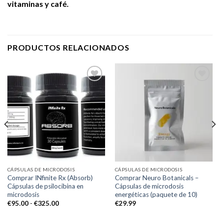
vitaminas y café.
PRODUCTOS RELACIONADOS
Add to
Add to
wishlist
wishlist
CÁPSULAS DE MICRODOSIS
CÁPSULAS DE MICRODOSIS
Comprar INfinite Rx (Absorb)
Comprar Neuro Botanicals –
Cápsulas de psilocibina en
Cápsulas de microdosis
microdosis
energéticas (paquete de 10)
Rango
€
95.00
-
€
325.00
€
29.99
de
precios: