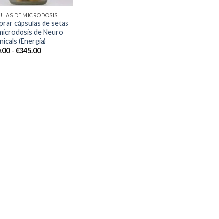
ULAS DE MICRODOSIS
rar cápsulas de setas
microdosis de Neuro
nicals (Energía)
Rango
.00
-
€
345.00
de
precios:
desde
€110.00
hasta
€345.00