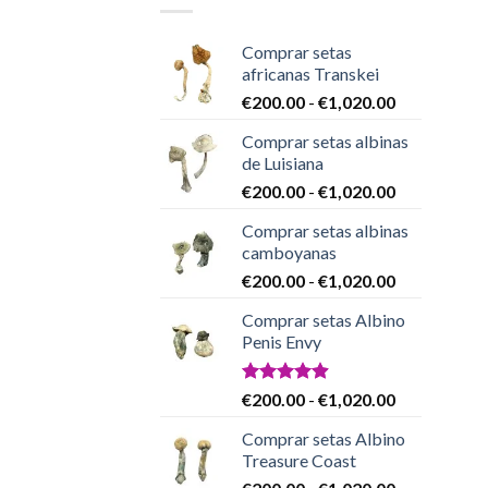
Comprar setas
africanas Transkei
Rango
€
200.00
-
€
1,020.00
de
Comprar setas albinas
precios:
de Luisiana
desde
Rango
€
200.00
-
€
1,020.00
€200.00
de
hasta
Comprar setas albinas
precios:
€1,020.00
camboyanas
desde
Rango
€
200.00
-
€
1,020.00
€200.00
de
hasta
Comprar setas Albino
precios:
€1,020.00
Penis Envy
desde
€200.00
hasta
Valorado
Rango
€
200.00
-
€
1,020.00
con
4.86
€1,020.00
de
de 5
Comprar setas Albino
precios:
Treasure Coast
desde
Rango