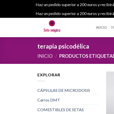
Haz un pedido superior a 200 euros y recibirá
Haz un pedido superior a 200 euros y recibirá
Skip
to
INICIO
T
content
terapia psicodélica
INICIO
/
PRODUCTOS ETIQUETAD
EXPLORAR
CÁPSULAS DE MICRODOSIS
Carros DMT
COMESTIBLES DE SETAS