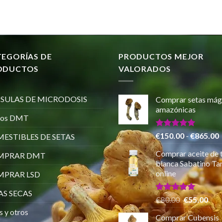
TEGORÍAS DE
PRODUCTOS MEJOR
ODUCTOS
VALORADOS
SULAS DE MICRODOSIS
Comprar setas mág
amazónicas
ros DMT
Valorado
€
150.00
-
€
865.00
ESTIBLES DE SETAS
con
5.00
de 5
Comprar aceite de 
MPRAR DMT
p
blanca Sabatino Tar
online
PRAR LSD
AS SECAS
Valorado
El
El
€
80.00
€
55.00
con
5.00
precio
pre
s y otros
de 5
Comprar Cubensis
original
actu