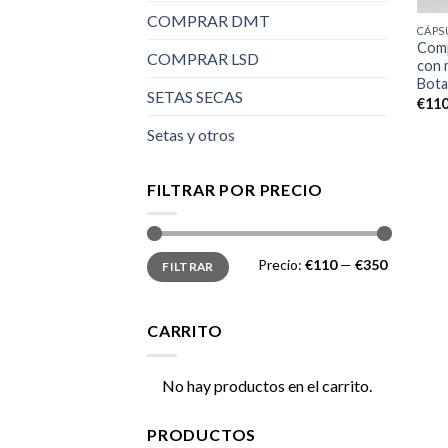
COMPRAR DMT
CÁPS
Comp
COMPRAR LSD
con 
Bota
SETAS SECAS
€
110
Setas y otros
FILTRAR POR PRECIO
Precio
Precio
Precio:
€110
—
€350
FILTRAR
mínimo
máximo
CARRITO
No hay productos en el carrito.
PRODUCTOS