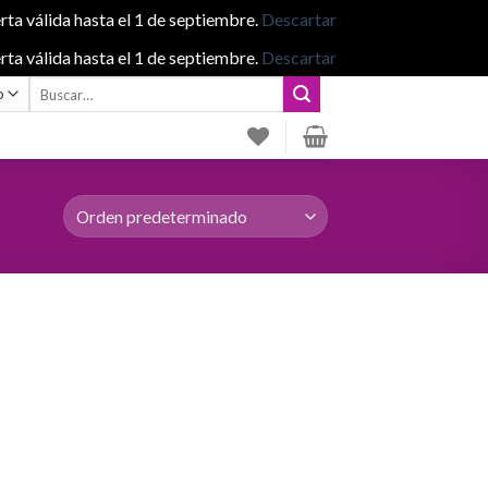
rta válida hasta el 1 de septiembre.
Descartar
rta válida hasta el 1 de septiembre.
Descartar
Buscar
por: