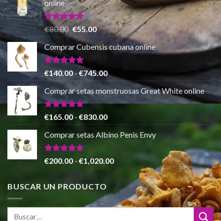
online
desde
€150.00
hasta
Valorado
El
El
€
80.00
€
55.00
con
5.00
€865.00
precio
precio
de 5
Comprar Cubensis cubana online
original
actual
era:
es:
€80.00.
€55.00.
Valorado
Rango
€
140.00
-
€
745.00
con
5.00
de
de 5
Comprar setas monstruosas Great White online
precios:
desde
€140.00
Valorado
Rango
€
165.00
-
€
830.00
con
4.88
hasta
de
de 5
Comprar setas Albino Penis Envy
€745.00
precios:
desde
€165.00
Valorado
Rango
€
200.00
-
€
1,020.00
con
4.86
hasta
de
de 5
€830.00
precios:
BUSCAR UN PRODUCTO
desde
€200.00
hasta