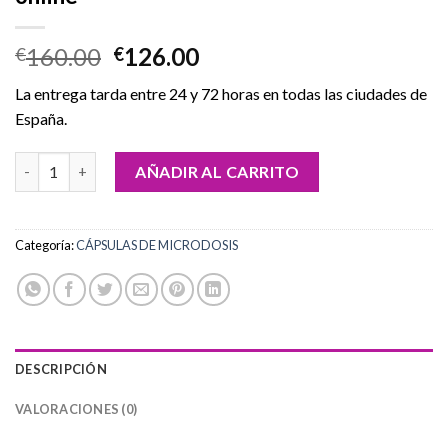
El
El
160.00
126.00
€
€
precio
precio
La entrega tarda entre 24 y 72 horas en todas las ciudades de
original
actual
España.
era:
es:
€160.00.
€126.00.
Comprar cápsulas de seta melena de león online cantidad
AÑADIR AL CARRITO
Categoría:
CÁPSULAS DE MICRODOSIS
DESCRIPCIÓN
VALORACIONES (0)