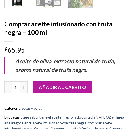
Comprar aceite infusionado con trufa
negra – 100 ml
65.95
€
Aceite de oliva, extracto natural de trufa,
aroma natural de trufa negra.
Comprar aceite infusionado con trufa negra - 100 ml cantidad
AÑADIR AL CARRITO
Categoría:
Setas y otros
Etiquetas:
¿qué sabor tiene el aceite infusionado con trufa?
,
4 FL OZ en línea
en Oregon Bend
,
aceite infusionado con trufa negra
,
comprar aceite
infusionado con trufa negra - 3
,
comprar aceite infusionado con trufa negra