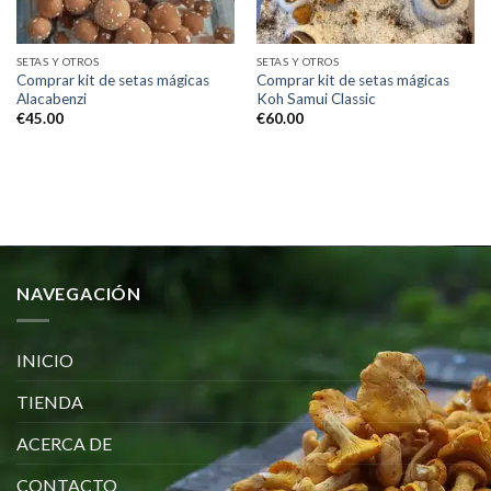
SETAS Y OTROS
SETAS Y OTROS
Comprar kit de setas mágicas
Comprar kit de setas mágicas
Alacabenzi
Koh Samui Classic
€
45.00
€
60.00
NAVEGACIÓN
INICIO
TIENDA
ACERCA DE
CONTACTO