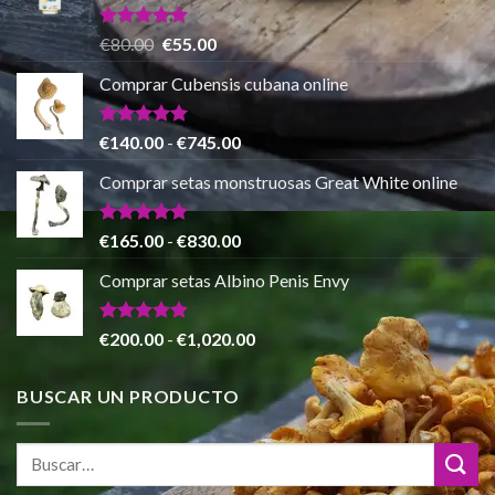
€150.00
hasta
Valorado
El
El
€
80.00
€
55.00
con
5.00
€865.00
precio
precio
de 5
Comprar Cubensis cubana online
original
actual
era:
es:
€80.00.
€55.00.
Valorado
Rango
€
140.00
-
€
745.00
con
5.00
de
de 5
Comprar setas monstruosas Great White online
precios:
desde
€140.00
Valorado
Rango
€
165.00
-
€
830.00
con
4.88
hasta
de
de 5
Comprar setas Albino Penis Envy
€745.00
precios:
desde
€165.00
Valorado
Rango
€
200.00
-
€
1,020.00
con
4.86
hasta
de
de 5
€830.00
precios:
BUSCAR UN PRODUCTO
desde
€200.00
hasta
€1,020.00