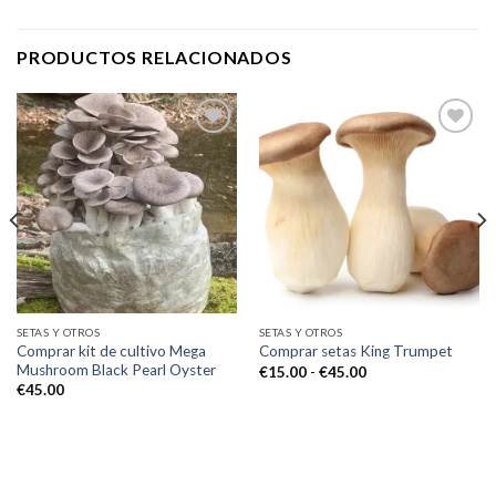
PRODUCTOS RELACIONADOS
Add to
Add to
wishlist
wishlist
SETAS Y OTROS
SETAS Y OTROS
Comprar kit de cultivo Mega
Comprar setas King Trumpet
Mushroom Black Pearl Oyster
Rango
€
15.00
-
€
45.00
de
€
45.00
precios:
desde
€15.00
hasta
€45.00