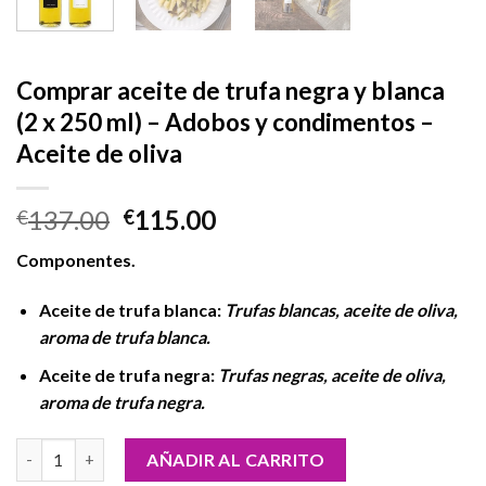
Comprar aceite de trufa negra y blanca
(2 x 250 ml) – Adobos y condimentos –
Aceite de oliva
El
El
137.00
115.00
€
€
precio
precio
Componentes.
original
actual
era:
es:
Aceite de trufa blanca:
Trufas blancas, aceite de oliva,
€137.00.
€115.00.
aroma de trufa blanca.
Aceite de trufa negra:
Trufas negras, aceite de oliva,
aroma de trufa negra.
Comprar aceite de trufa negra y blanca (2 x 250 ml) - Adobos y 
AÑADIR AL CARRITO