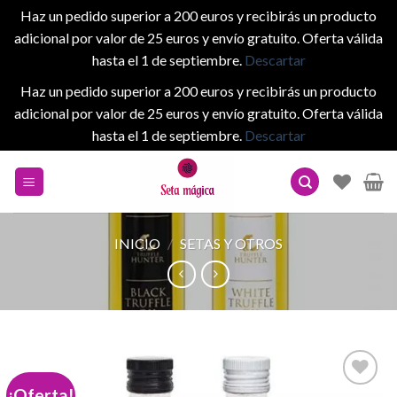
Haz un pedido superior a 200 euros y recibirás un producto
adicional por valor de 25 euros y envío gratuito. Oferta válida
hasta el 1 de septiembre.
Descartar
Haz un pedido superior a 200 euros y recibirás un producto
adicional por valor de 25 euros y envío gratuito. Oferta válida
hasta el 1 de septiembre.
Descartar
Skip
to
content
INICIO
/
SETAS Y OTROS
¡Oferta!