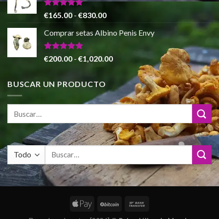
desde
€140.00
Valorado
Rango
€
165.00
-
€
830.00
con
4.88
hasta
de
de 5
Comprar setas Albino Penis Envy
€745.00
precios:
desde
€165.00
Valorado
Rango
€
200.00
-
€
1,020.00
con
4.86
hasta
de
de 5
€830.00
precios:
BUSCAR UN PRODUCTO
desde
€200.00
hasta
€1,020.00
Buscar
por: