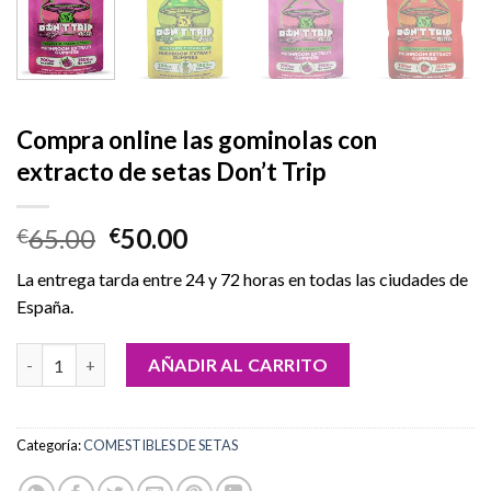
Compra online las gominolas con
extracto de setas Don’t Trip
El
El
65.00
50.00
€
€
precio
precio
La entrega tarda entre 24 y 72 horas en todas las ciudades de
original
actual
España.
era:
es:
€65.00.
€50.00.
Compra online las gominolas con extracto de setas Don't Trip c
AÑADIR AL CARRITO
Categoría:
COMESTIBLES DE SETAS