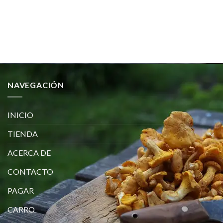
precio
precio
original
actual
era:
es:
€45.00.
€40.00.
NAVEGACIÓN
INICIO
TIENDA
ACERCA DE
CONTACTO
PAGAR
CARRO