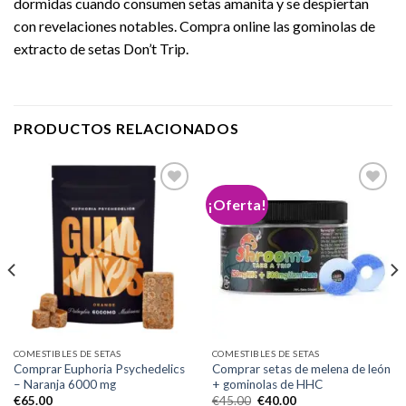
dormidas cuando consumen setas amanita y se despiertan
con revelaciones notables. Compra online las gominolas de
extracto de setas Don’t Trip.
PRODUCTOS RELACIONADOS
¡Oferta!
Add to
Add to
wishlist
wishlist
COMESTIBLES DE SETAS
COMESTIBLES DE SETAS
Comprar Euphoria Psychedelics
Comprar setas de melena de león
– Naranja 6000 mg
+ gominolas de HHC
El
El
€
65.00
€
45.00
€
40.00