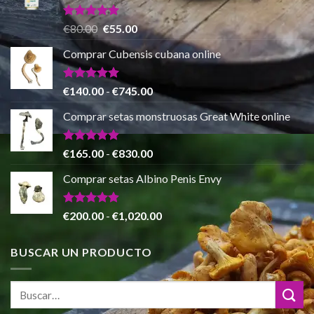
€150.00
hasta
Valorado
El
El
€
80.00
€
55.00
con
5.00
€865.00
precio
precio
de 5
Comprar Cubensis cubana online
original
actual
era:
es:
€80.00.
€55.00.
Valorado
Rango
€
140.00
-
€
745.00
con
5.00
de
de 5
Comprar setas monstruosas Great White online
precios:
desde
€140.00
Valorado
Rango
€
165.00
-
€
830.00
con
4.88
hasta
de
de 5
Comprar setas Albino Penis Envy
€745.00
precios:
desde
€165.00
Valorado
Rango
€
200.00
-
€
1,020.00
con
4.86
hasta
de
de 5
€830.00
precios:
BUSCAR UN PRODUCTO
desde
€200.00
hasta
€1,020.00