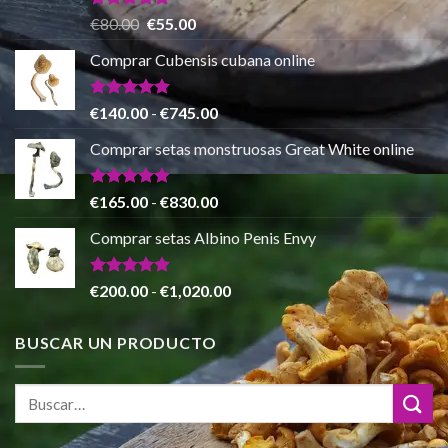
hasta
Valorado
El
El
€
80.00
€
55.00
con
5.00
€865.00
precio
precio
de 5
Comprar Cubensis cubana online
original
actual
era:
es:
€80.00.
€55.00.
Valorado
Rango
€
140.00
-
€
745.00
con
5.00
de
de 5
Comprar setas monstruosas Great White online
precios:
desde
€140.00
Valorado
Rango
€
165.00
-
€
830.00
con
4.88
hasta
de
de 5
Comprar setas Albino Penis Envy
€745.00
precios:
desde
€165.00
Valorado
Rango
€
200.00
-
€
1,020.00
con
4.86
hasta
de
de 5
€830.00
precios:
BUSCAR UN PRODUCTO
desde
€200.00
hasta
€1,020.00