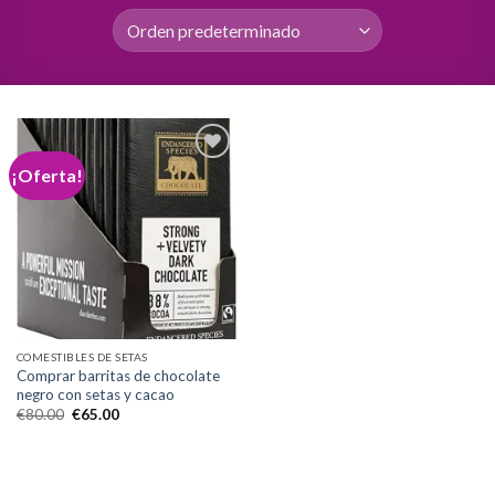
¡Oferta!
Add to
wishlist
COMESTIBLES DE SETAS
Comprar barritas de chocolate
negro con setas y cacao
El
El
€
80.00
€
65.00
precio
precio
original
actual
era:
es:
€80.00.
€65.00.