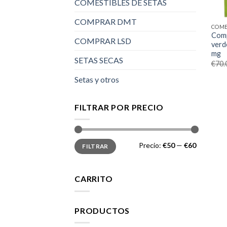
COMESTIBLES DE SETAS
COMPRAR DMT
COME
Comp
COMPRAR LSD
verd
mg
SETAS SECAS
€
70.
Setas y otros
FILTRAR POR PRECIO
Precio
Precio
Precio:
€50
—
€60
FILTRAR
mínimo
máximo
CARRITO
PRODUCTOS