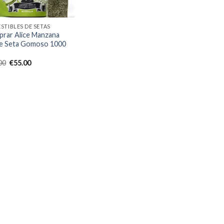
STIBLES DE SETAS
rar Alice Manzana
e Seta Gomoso 1000
El
El
00
€
55.00
precio
precio
original
actual
era:
es:
€70.00.
€55.00.