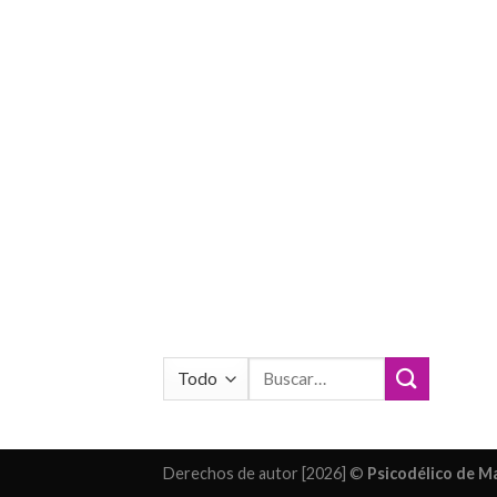
Buscar
por:
Derechos de autor [2026] ©
Psicodélico de 