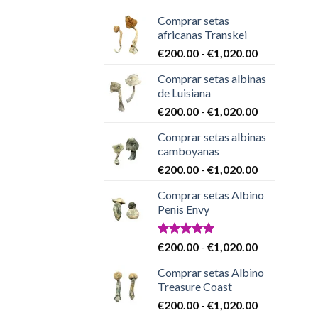
Comprar setas
africanas Transkei
Rango
€
200.00
-
€
1,020.00
de
Comprar setas albinas
precios:
de Luisiana
desde
Rango
€
200.00
-
€
1,020.00
€200.00
de
hasta
Comprar setas albinas
precios:
€1,020.00
camboyanas
desde
Rango
€
200.00
-
€
1,020.00
€200.00
de
hasta
Comprar setas Albino
precios:
€1,020.00
Penis Envy
desde
€200.00
hasta
Valorado
Rango
€
200.00
-
€
1,020.00
con
4.86
€1,020.00
de
de 5
Comprar setas Albino
precios:
Treasure Coast
desde
Rango
€
200.00
-
€
1,020.00
€200.00