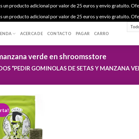
s un producto adicional por valor de 25 euros y envío gratuito. Ofe
s un producto adicional por valor de 25 euros y envío gratuito. Ofe
IENDA
ACERCA DE
CONTACTO
PAGAR
CARRO
 manzana verde en shroomsstore
OS “PEDIR GOMINOLAS DE SETAS Y MANZANA VE
rta!
Add to
wishlist