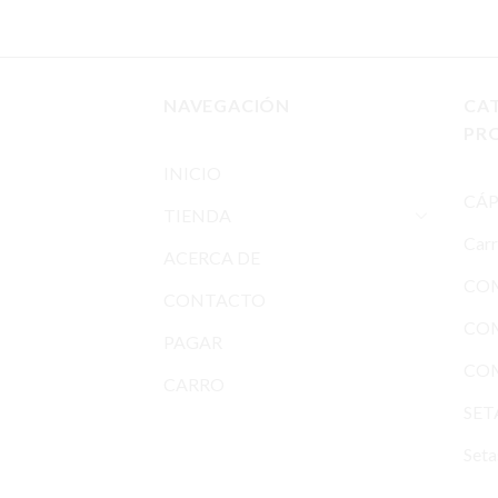
de
hasta
precios:
€1,020.00
desde
€200.00
hasta
NAVEGACIÓN
CA
€1,020.00
PR
INICIO
CÁP
TIENDA
Car
ACERCA DE
COM
CONTACTO
CO
PAGAR
COM
CARRO
SET
Seta