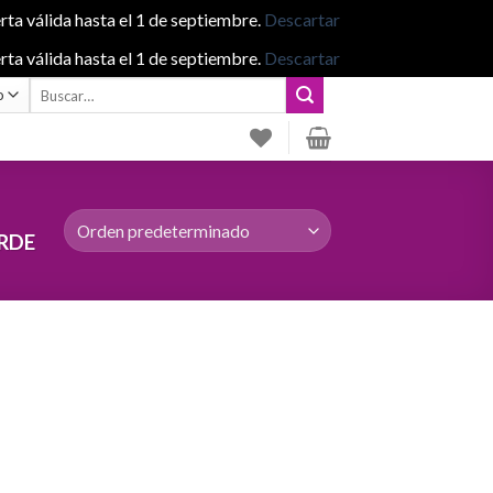
rta válida hasta el 1 de septiembre.
Descartar
rta válida hasta el 1 de septiembre.
Descartar
Buscar
por:
RDE