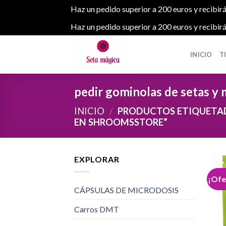
Haz un pedido superior a 200 euros y recibirá
Haz un pedido superior a 200 euros y recibirá
Skip
to
INICIO
T
content
pedir gominolas de setas y
INICIO
/
PRODUCTOS ETIQUETAD
EN SHROOMSSTORE”
EXPLORAR
¡Ofe
CÁPSULAS DE MICRODOSIS
Carros DMT