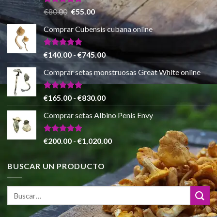
hasta
Valorado
El
El
€
80.00
€
55.00
con
5.00
€865.00
precio
precio
de 5
Comprar Cubensis cubana online
original
actual
era:
es:
€80.00.
€55.00.
Valorado
Rango
€
140.00
-
€
745.00
con
5.00
de
de 5
Comprar setas monstruosas Great White online
precios:
desde
€140.00
Valorado
Rango
€
165.00
-
€
830.00
con
4.88
hasta
de
de 5
Comprar setas Albino Penis Envy
€745.00
precios:
desde
€165.00
Valorado
Rango
€
200.00
-
€
1,020.00
con
4.86
hasta
de
de 5
€830.00
precios:
BUSCAR UN PRODUCTO
desde
€200.00
hasta
€1,020.00