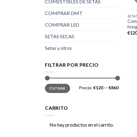
COMESTIBLES DE SETAS
COMPRAR DMT
SETA
Comp
COMPRAR LSD
hong
€
120
SETAS SECAS
Setas y otros
FILTRAR POR PRECIO
Precio
Precio
Precio:
€120
—
€860
FILTRAR
mínimo
máximo
CARRITO
No hay productos en el carrito.