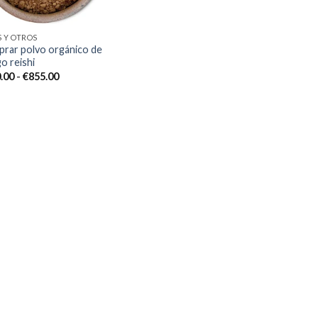
S Y OTROS
rar polvo orgánico de
o reishi
Rango
.00
-
€
855.00
de
precios:
desde
€120.00
hasta
€855.00