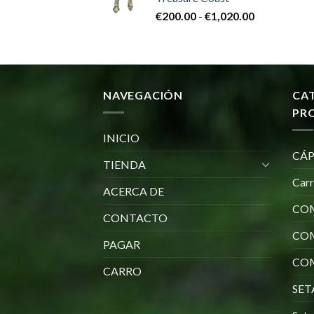
desde
Rango
€
200.00
-
€
1,020.00
€200.00
de
hasta
precios:
€1,020.00
desde
€200.00
hasta
NAVEGACIÓN
CA
€1,020.00
PR
INICIO
CÁP
TIENDA
Car
ACERCA DE
COM
CONTACTO
CO
PAGAR
COM
CARRO
SET