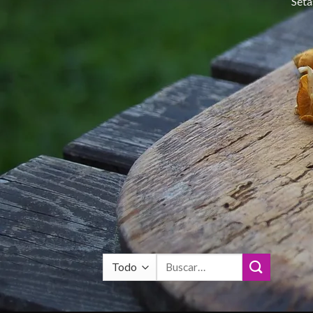
Seta
Buscar
por: