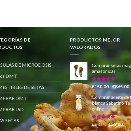
TEGORÍAS DE
PRODUCTOS MEJOR
ODUCTOS
VALORADOS
SULAS DE MICRODOSIS
Comprar setas mág
amazónicas
ros DMT
Valorado
€
150.00
-
€
865.00
ESTIBLES DE SETAS
con
5.00
de 5
Comprar aceite de 
MPRAR DMT
p
blanca Sabatino Tar
online
PRAR LSD
AS SECAS
Valorado
El
El
€
80.00
€
55.00
con
5.00
precio
pre