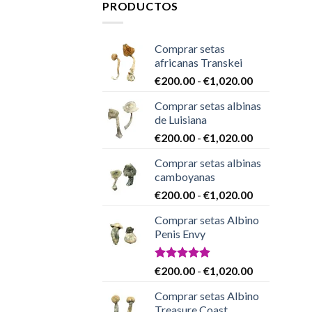
PRODUCTOS
Comprar setas
africanas Transkei
Rango
€
200.00
-
€
1,020.00
de
Comprar setas albinas
precios:
de Luisiana
desde
Rango
€
200.00
-
€
1,020.00
€200.00
de
hasta
Comprar setas albinas
precios:
€1,020.00
camboyanas
desde
Rango
€
200.00
-
€
1,020.00
€200.00
de
hasta
Comprar setas Albino
precios:
€1,020.00
Penis Envy
desde
€200.00
hasta
Valorado
Rango
€
200.00
-
€
1,020.00
con
4.86
€1,020.00
de
de 5
Comprar setas Albino
precios:
Treasure Coast