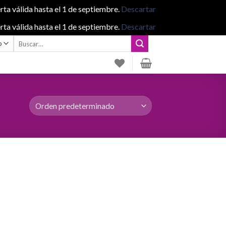
rta válida hasta el 1 de septiembre.
Descartar
rta válida hasta el 1 de septiembre.
Descartar
Buscar
por: