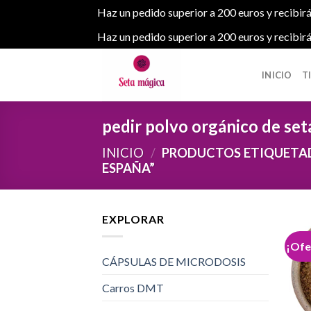
Haz un pedido superior a 200 euros y recibirá
Haz un pedido superior a 200 euros y recibirá
Skip
to
INICIO
T
content
pedir polvo orgánico de set
INICIO
/
PRODUCTOS ETIQUETADO
ESPAÑA”
EXPLORAR
¡Ofe
CÁPSULAS DE MICRODOSIS
Carros DMT