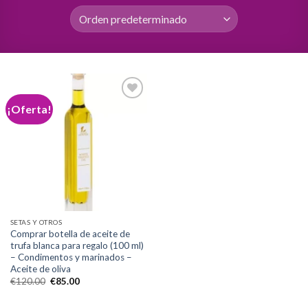
¡Oferta!
Add to
wishlist
SETAS Y OTROS
Comprar botella de aceite de
trufa blanca para regalo (100 ml)
– Condimentos y marinados –
Aceite de oliva
El
El
€
120.00
€
85.00
precio
precio
original
actual
era:
es: