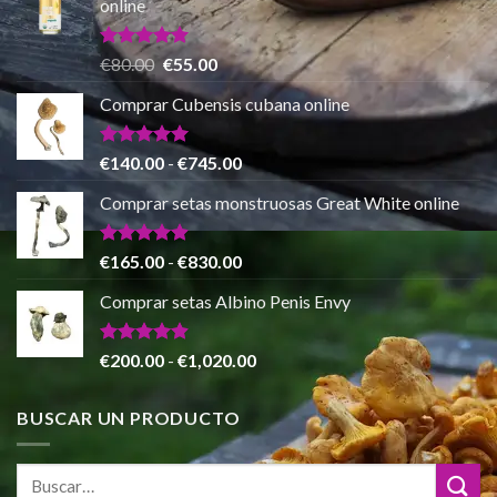
online
desde
€150.00
hasta
Valorado
El
El
€
80.00
€
55.00
con
5.00
€865.00
precio
precio
de 5
Comprar Cubensis cubana online
original
actual
era:
es:
€80.00.
€55.00.
Valorado
Rango
€
140.00
-
€
745.00
con
5.00
de
de 5
Comprar setas monstruosas Great White online
precios:
desde
€140.00
Valorado
Rango
€
165.00
-
€
830.00
con
4.88
hasta
de
de 5
Comprar setas Albino Penis Envy
€745.00
precios:
desde
€165.00
Valorado
Rango
€
200.00
-
€
1,020.00
con
4.86
hasta
de
de 5
€830.00
precios:
BUSCAR UN PRODUCTO
desde
€200.00
hasta