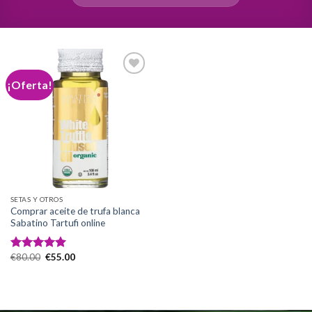
¡Oferta!
Add to
wishlist
SETAS Y OTROS
Comprar aceite de trufa blanca
Sabatino Tartufi online
El
El
€
80.00
€
55.00
Valorado
precio
precio
con
5.00
original
actual
de 5
era:
es:
€80.00.
€55.00.