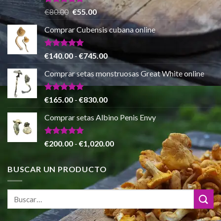
hasta
Valorado
El
El
€
80.00
€
55.00
con
5.00
€865.00
precio
precio
de 5
Comprar Cubensis cubana online
original
actual
era:
es:
€80.00.
€55.00.
Valorado
Rango
€
140.00
-
€
745.00
con
5.00
de
de 5
Comprar setas monstruosas Great White online
precios:
desde
€140.00
Valorado
Rango
€
165.00
-
€
830.00
con
4.88
hasta
de
de 5
Comprar setas Albino Penis Envy
€745.00
precios:
desde
€165.00
Valorado
Rango
€
200.00
-
€
1,020.00
con
4.86
hasta
de
de 5
€830.00
precios:
BUSCAR UN PRODUCTO
desde
€200.00
hasta
€1,020.00