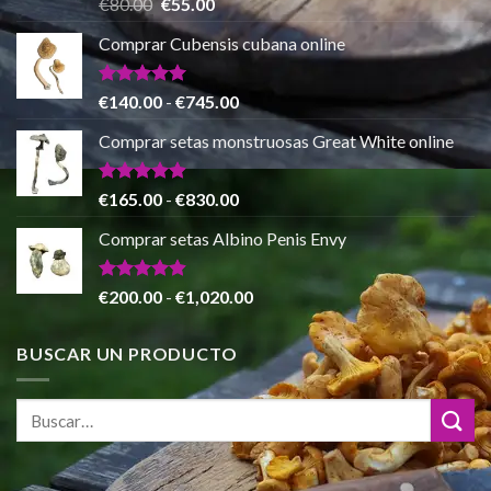
Valorado
El
El
€
80.00
€
55.00
con
5.00
€865.00
precio
precio
de 5
Comprar Cubensis cubana online
original
actual
era:
es:
€80.00.
€55.00.
Valorado
Rango
€
140.00
-
€
745.00
con
5.00
de
de 5
Comprar setas monstruosas Great White online
precios:
desde
€140.00
Valorado
Rango
€
165.00
-
€
830.00
con
4.88
hasta
de
de 5
Comprar setas Albino Penis Envy
€745.00
precios:
desde
€165.00
Valorado
Rango
€
200.00
-
€
1,020.00
con
4.86
hasta
de
de 5
€830.00
precios:
BUSCAR UN PRODUCTO
desde
€200.00
hasta
€1,020.00