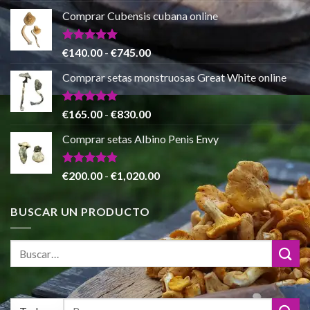
€865.00
precio
precio
de 5
Comprar Cubensis cubana online
original
actual
era:
es:
€80.00.
€55.00.
Valorado
Rango
€
140.00
-
€
745.00
con
5.00
de
de 5
Comprar setas monstruosas Great White online
precios:
desde
€140.00
Valorado
Rango
€
165.00
-
€
830.00
con
4.88
hasta
de
de 5
Comprar setas Albino Penis Envy
€745.00
precios:
desde
€165.00
Valorado
Rango
€
200.00
-
€
1,020.00
con
4.86
hasta
de
de 5
€830.00
precios:
BUSCAR UN PRODUCTO
desde
€200.00
hasta
€1,020.00
Buscar