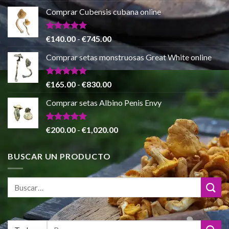
€865.00
precio
precio
de 5
Comprar Cubensis cubana online
original
actual
era:
es:
€80.00.
€55.00.
Valorado
Rango
€
140.00
-
€
745.00
con
5.00
de
de 5
Comprar setas monstruosas Great White online
precios:
desde
€140.00
Valorado
Rango
€
165.00
-
€
830.00
con
4.88
hasta
de
de 5
Comprar setas Albino Penis Envy
€745.00
precios:
desde
€165.00
Valorado
Rango
€
200.00
-
€
1,020.00
con
4.86
hasta
de
de 5
€830.00
precios:
BUSCAR UN PRODUCTO
desde
€200.00
hasta
€1,020.00
Buscar