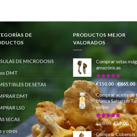
TEGORÍAS DE
PRODUCTOS MEJOR
ODUCTOS
VALORADOS
SULAS DE MICRODOSIS
Comprar setas mág
amazónicas
ros DMT
Valorado
€
150.00
-
€
865.00
ESTIBLES DE SETAS
con
5.00
de 5
Comprar aceite de 
MPRAR DMT
p
blanca Sabatino Tar
online
PRAR LSD
AS SECAS
Valorado
El
El
€
80.00
€
55.00
con
5.00
precio
pre
s y otros
de 5
Comprar Cubensis
original
actu