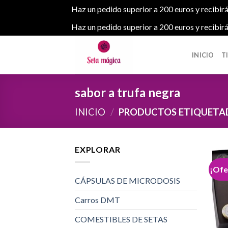
Haz un pedido superior a 200 euros y recibirá
Haz un pedido superior a 200 euros y recibirá
Skip
to
INICIO
T
content
sabor a trufa negra
INICIO
/
PRODUCTOS ETIQUETAD
EXPLORAR
¡Ofe
CÁPSULAS DE MICRODOSIS
Carros DMT
COMESTIBLES DE SETAS