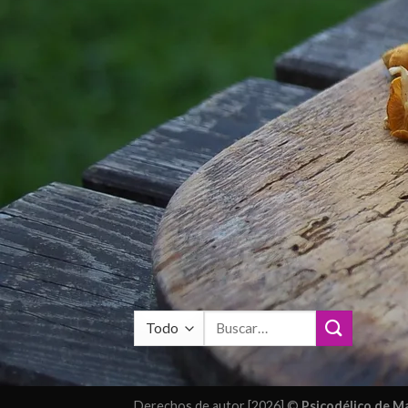
Buscar
por:
Derechos de autor [2026] ©
Psicodélico de 