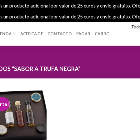
s un producto adicional por valor de 25 euros y envío gratuito. Ofe
s un producto adicional por valor de 25 euros y envío gratuito. Ofe
IENDA
ACERCA DE
CONTACTO
PAGAR
CARRO
OS “SABOR A TRUFA NEGRA”
rta!
Add to
wishlist