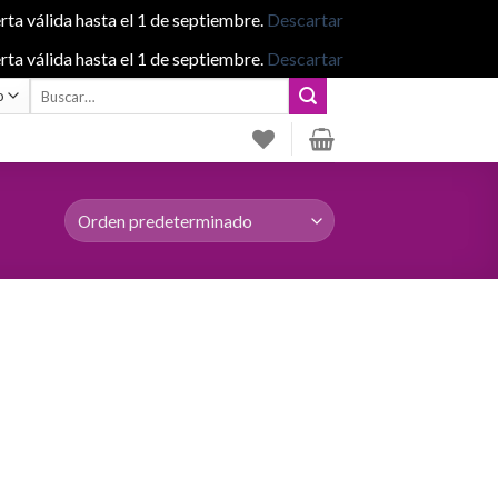
rta válida hasta el 1 de septiembre.
Descartar
rta válida hasta el 1 de septiembre.
Descartar
Buscar
por: