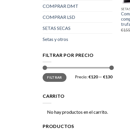
COMPRAR DMT
SETA
Comp
COMPRAR LSD
comp
truf
SETAS SECAS
€
155
Setas y otros
FILTRAR POR PRECIO
Precio
Precio
Precio:
€120
—
€130
FILTRAR
mínimo
máximo
CARRITO
No hay productos en el carrito.
PRODUCTOS