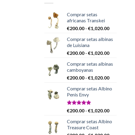
Comprar setas
africanas Transkei
Rango
€
200.00
-
€
1,020.00
de
Comprar setas albinas
precios:
de Luisiana
desde
Rango
€
200.00
-
€
1,020.00
€200.00
de
hasta
Comprar setas albinas
precios:
€1,020.00
camboyanas
desde
Rango
€
200.00
-
€
1,020.00
€200.00
de
hasta
Comprar setas Albino
precios:
€1,020.00
Penis Envy
desde
€200.00
hasta
Valorado
Rango
€
200.00
-
€
1,020.00
con
4.86
€1,020.00
de
de 5
Comprar setas Albino
precios:
Treasure Coast
desde
Rango