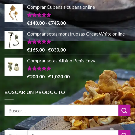
€865.00
precio
precio
de 5
Comprar Cubensis cubana online
original
actual
era:
es:
€80.00.
€55.00.
Valorado
Rango
€
140.00
-
€
745.00
con
5.00
de
de 5
Comprar setas monstruosas Great White online
precios:
desde
€140.00
Valorado
Rango
€
165.00
-
€
830.00
con
4.88
hasta
de
de 5
Comprar setas Albino Penis Envy
€745.00
precios:
desde
€165.00
Valorado
Rango
€
200.00
-
€
1,020.00
con
4.86
hasta
de
de 5
€830.00
precios:
BUSCAR UN PRODUCTO
desde
€200.00
hasta
€1,020.00
Buscar