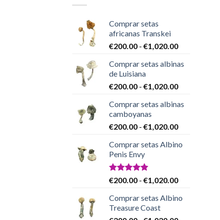
Comprar setas
africanas Transkei
Rango
€
200.00
-
€
1,020.00
de
Comprar setas albinas
precios:
de Luisiana
desde
Rango
€
200.00
-
€
1,020.00
€200.00
de
hasta
Comprar setas albinas
precios:
€1,020.00
camboyanas
desde
Rango
€
200.00
-
€
1,020.00
€200.00
de
hasta
Comprar setas Albino
precios:
€1,020.00
Penis Envy
desde
€200.00
hasta
Valorado
Rango
€
200.00
-
€
1,020.00
con
4.86
€1,020.00
de
de 5
Comprar setas Albino
precios:
Treasure Coast
desde
Rango