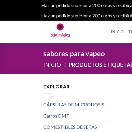
Haz un pedido superior a 200 euros y recibirá
Haz un pedido superior a 200 euros y recibirá
Skip
to
INICIO
T
content
sabores para vapeo
INICIO
/
PRODUCTOS ETIQUETAD
EXPLORAR
CÁPSULAS DE MICRODOSIS
Carros DMT
COMESTIBLES DE SETAS