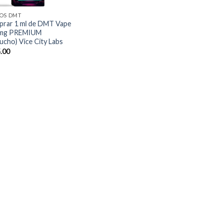
OS DMT
rar 1 ml de DMT Vape
 mg PREMIUM
tucho) Vice City Labs
.00