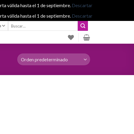
rta válida hasta el 1 de septiembre.
Descartar
rta válida hasta el 1 de septiembre.
Descartar
Buscar
por: