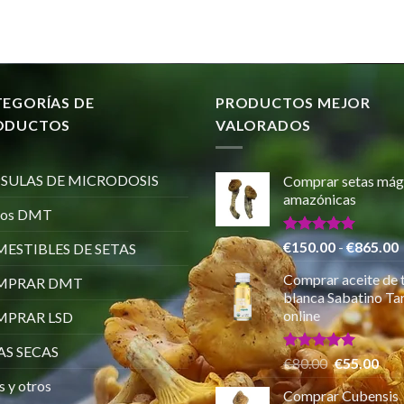
TEGORÍAS DE
PRODUCTOS MEJOR
ODUCTOS
VALORADOS
SULAS DE MICRODOSIS
Comprar setas mág
amazónicas
ros DMT
Valorado
€
150.00
-
€
865.00
ESTIBLES DE SETAS
con
5.00
de 5
Comprar aceite de 
MPRAR DMT
p
blanca Sabatino Tar
online
PRAR LSD
AS SECAS
Valorado
El
El
€
80.00
€
55.00
con
5.00
precio
pre
s y otros
de 5
Comprar Cubensis
original
actu