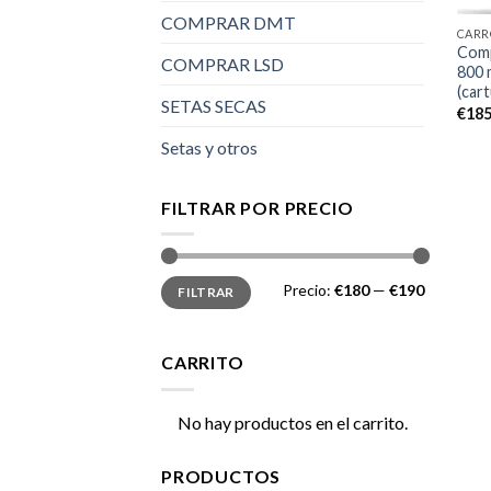
COMPRAR DMT
CARR
Comp
COMPRAR LSD
800
(car
SETAS SECAS
€
185
Setas y otros
FILTRAR POR PRECIO
Precio
Precio
Precio:
€180
—
€190
FILTRAR
mínimo
máximo
CARRITO
No hay productos en el carrito.
PRODUCTOS