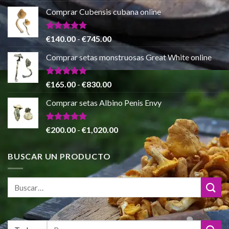
€865.00
precio
precio
de 5
Comprar Cubensis cubana online
original
actual
era:
es:
€80.00.
€55.00.
Valorado
Rango
€
140.00
-
€
745.00
con
5.00
de
de 5
Comprar setas monstruosas Great White online
precios:
desde
€140.00
Valorado
Rango
€
165.00
-
€
830.00
con
4.88
hasta
de
de 5
Comprar setas Albino Penis Envy
€745.00
precios:
desde
€165.00
Valorado
Rango
€
200.00
-
€
1,020.00
con
4.86
hasta
de
de 5
€830.00
precios:
BUSCAR UN PRODUCTO
desde
€200.00
hasta
€1,020.00
Buscar