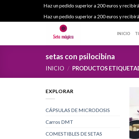
Haz un pedido superior a 200 euros y recibirá
Haz un pedido superior a 200 euros y recibirá
Skip
to
INICIO
T
content
setas con psilocibina
INICIO
/
PRODUCTOS ETIQUETADO
EXPLORAR
CÁPSULAS DE MICRODOSIS
Carros DMT
COMESTIBLES DE SETAS