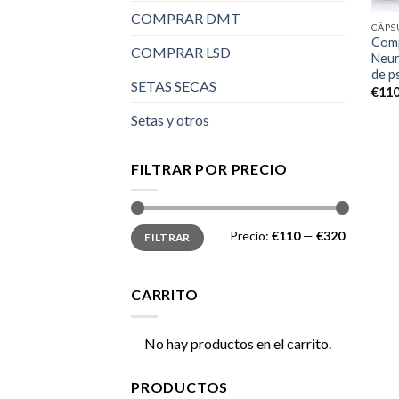
COMPRAR DMT
CÁPS
Comp
COMPRAR LSD
Neur
de p
SETAS SECAS
€
110
Setas y otros
FILTRAR POR PRECIO
Precio
Precio
Precio:
€110
—
€320
FILTRAR
mínimo
máximo
CARRITO
No hay productos en el carrito.
PRODUCTOS