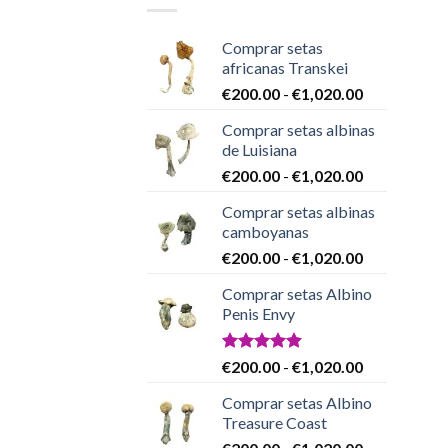
Comprar setas
africanas Transkei
Rango
€
200.00
-
€
1,020.00
de
Comprar setas albinas
precios:
de Luisiana
desde
Rango
€
200.00
-
€
1,020.00
€200.00
de
hasta
Comprar setas albinas
precios:
€1,020.00
camboyanas
desde
Rango
€
200.00
-
€
1,020.00
€200.00
de
hasta
Comprar setas Albino
precios:
€1,020.00
Penis Envy
desde
€200.00
hasta
Valorado
Rango
€
200.00
-
€
1,020.00
con
4.86
€1,020.00
de
de 5
Comprar setas Albino
precios:
Treasure Coast
desde
Rango