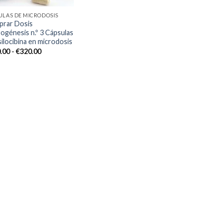
ULAS DE MICRODOSIS
rar Dosis
ogénesis n.º 3 Cápsulas
silocibina en microdosis
Rango
.00
-
€
320.00
de
precios:
desde
€110.00
hasta
€320.00