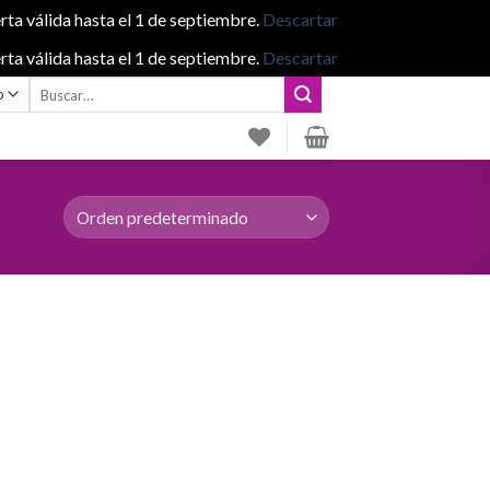
rta válida hasta el 1 de septiembre.
Descartar
rta válida hasta el 1 de septiembre.
Descartar
Buscar
por: