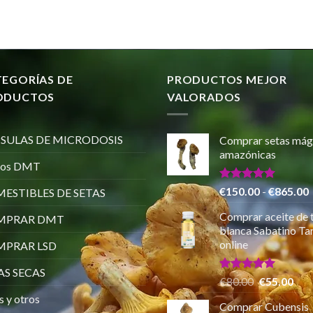
TEGORÍAS DE
PRODUCTOS MEJOR
ODUCTOS
VALORADOS
SULAS DE MICRODOSIS
Comprar setas mág
amazónicas
ros DMT
Valorado
€
150.00
-
€
865.00
ESTIBLES DE SETAS
con
5.00
de 5
Comprar aceite de 
MPRAR DMT
p
blanca Sabatino Tar
online
PRAR LSD
AS SECAS
Valorado
El
El
€
80.00
€
55.00
con
5.00
precio
pre
s y otros
de 5
Comprar Cubensis
original
actu