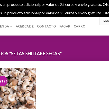
s un producto adicional por valor de 25 euros y envío gratuito. Ofe
s un producto adicional por valor de 25 euros y envío gratuito. Ofe
IENDA
ACERCA DE
CONTACTO
PAGAR
CARRO
S “SETAS SHIITAKE SECAS”
rta!
Add to
wishlist