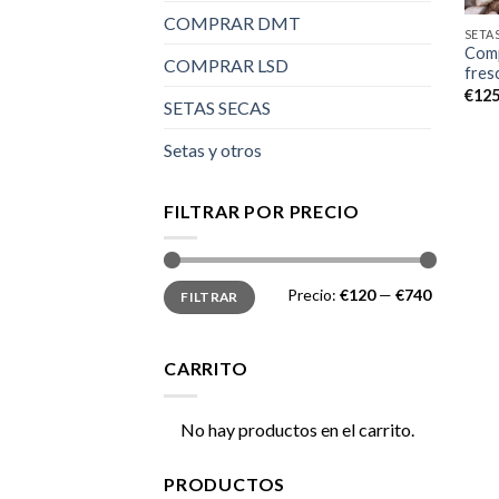
COMPRAR DMT
SETA
Comp
COMPRAR LSD
fres
€
125
SETAS SECAS
Setas y otros
FILTRAR POR PRECIO
Precio
Precio
Precio:
€120
—
€740
FILTRAR
mínimo
máximo
CARRITO
No hay productos en el carrito.
PRODUCTOS