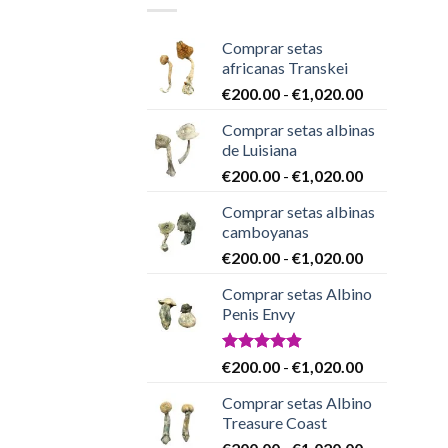
Comprar setas
africanas Transkei
Rango
€
200.00
-
€
1,020.00
de
Comprar setas albinas
precios:
de Luisiana
desde
Rango
€
200.00
-
€
1,020.00
€200.00
de
hasta
Comprar setas albinas
precios:
€1,020.00
camboyanas
desde
Rango
€
200.00
-
€
1,020.00
€200.00
de
hasta
Comprar setas Albino
precios:
€1,020.00
Penis Envy
desde
€200.00
hasta
Valorado
Rango
€
200.00
-
€
1,020.00
con
4.86
€1,020.00
de
de 5
Comprar setas Albino
precios:
Treasure Coast
desde
Rango