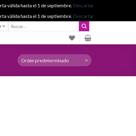
rta válida hasta el 1 de septiembre.
Descartar
rta válida hasta el 1 de septiembre.
Descartar
Buscar
por: