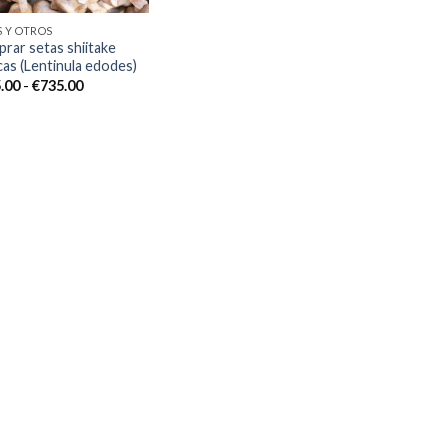
S Y OTROS
rar setas shiitake
cas (Lentinula edodes)
Rango
.00
-
€
735.00
de
precios:
desde
€125.00
hasta
€735.00