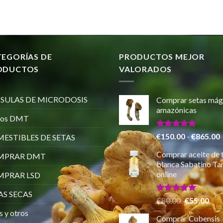
TEGORÍAS DE
PRODUCTOS MEJOR
ODUCTOS
VALORADOS
SULAS DE MICRODOSIS
Comprar setas mág
amazónicas
ros DMT
Valorado
€
150.00
-
€
865.00
ESTIBLES DE SETAS
con
5.00
de 5
Comprar aceite de 
MPRAR DMT
p
blanca Sabatino Tar
online
PRAR LSD
AS SECAS
Valorado
El
El
€
80.00
€
55.00
con
5.00
precio
pre
s y otros
de 5
Comprar Cubensis
original
actu