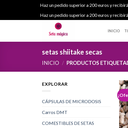
Haz un pedido superior a 200 euros y recibirá
Haz un pedido superior a 200 euros y recibirá
Skip
to
INICIO
T
content
setas shiitake secas
INICIO
/
PRODUCTOS ETIQUETADO
EXPLORAR
¡Ofe
CÁPSULAS DE MICRODOSIS
Carros DMT
COMESTIBLES DE SETAS