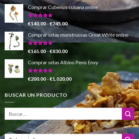
€865.00
precio
precio
de 5
Comprar Cubensis cubana online
original
actual
era:
es:
€80.00.
€55.00.
Valorado
Rango
€
140.00
-
€
745.00
con
5.00
de
de 5
Comprar setas monstruosas Great White online
precios:
desde
€140.00
Valorado
Rango
€
165.00
-
€
830.00
con
4.88
hasta
de
de 5
Comprar setas Albino Penis Envy
€745.00
precios:
desde
€165.00
Valorado
Rango
€
200.00
-
€
1,020.00
con
4.86
hasta
de
de 5
€830.00
precios:
BUSCAR UN PRODUCTO
desde
€200.00
hasta
€1,020.00
Buscar