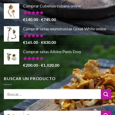
€865.00
precio
precio
de 5
Comprar Cubensis cubana online
original
actual
era:
es:
€80.00.
€55.00.
Valorado
Rango
€
140.00
-
€
745.00
con
5.00
de
de 5
Comprar setas monstruosas Great White online
precios:
desde
€140.00
Valorado
Rango
€
165.00
-
€
830.00
con
4.88
hasta
de
de 5
Comprar setas Albino Penis Envy
€745.00
precios:
desde
€165.00
Valorado
Rango
€
200.00
-
€
1,020.00
con
4.86
hasta
de
de 5
€830.00
precios:
BUSCAR UN PRODUCTO
desde
€200.00
hasta
€1,020.00
Buscar