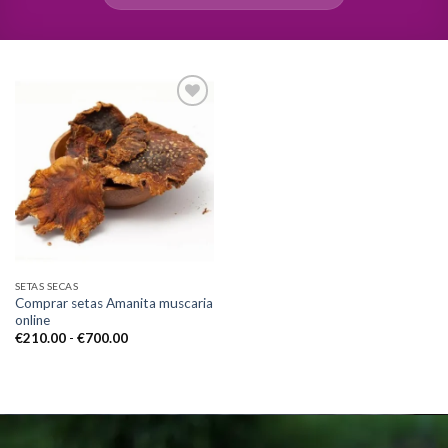
Add to
wishlist
SETAS SECAS
Comprar setas Amanita muscaria
online
Rango
€
210.00
-
€
700.00
de
precios:
desde
€210.00
hasta
€700.00