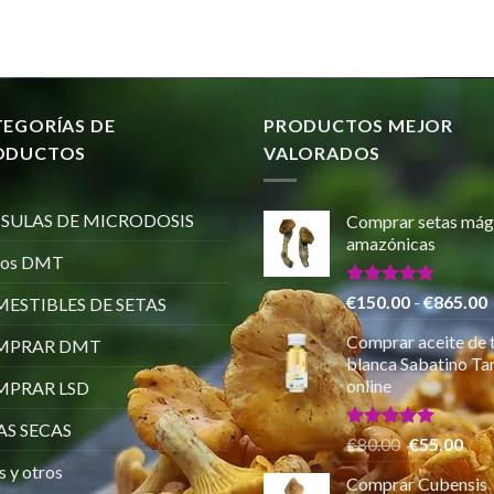
TEGORÍAS DE
PRODUCTOS MEJOR
ODUCTOS
VALORADOS
SULAS DE MICRODOSIS
Comprar setas mág
amazónicas
ros DMT
Valorado
€
150.00
-
€
865.00
ESTIBLES DE SETAS
con
5.00
de 5
Comprar aceite de 
MPRAR DMT
p
blanca Sabatino Tar
online
PRAR LSD
AS SECAS
Valorado
El
El
€
80.00
€
55.00
con
5.00
precio
pre
s y otros
de 5
Comprar Cubensis
original
actu