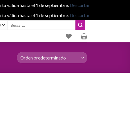
rta válida hasta el 1 de septiembre.
Descartar
rta válida hasta el 1 de septiembre.
Descartar
Buscar
por: