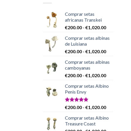
Comprar setas
africanas Transkei
Rango
€
200.00
-
€
1,020.00
de
Comprar setas albinas
precios:
de Luisiana
desde
Rango
€
200.00
-
€
1,020.00
€200.00
de
hasta
Comprar setas albinas
precios:
€1,020.00
camboyanas
desde
Rango
€
200.00
-
€
1,020.00
€200.00
de
hasta
Comprar setas Albino
precios:
€1,020.00
Penis Envy
desde
€200.00
hasta
Valorado
Rango
€
200.00
-
€
1,020.00
con
4.86
€1,020.00
de
de 5
Comprar setas Albino
precios:
Treasure Coast
desde
Rango