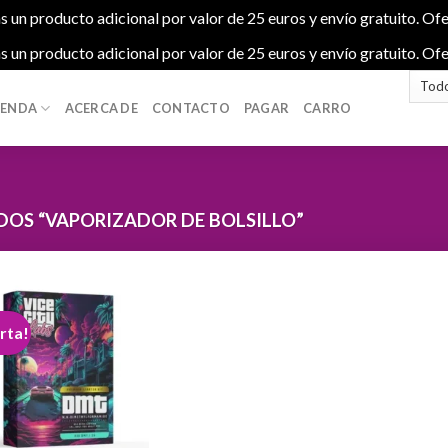
s un producto adicional por valor de 25 euros y envío gratuito. Ofe
s un producto adicional por valor de 25 euros y envío gratuito. Ofe
IENDA
ACERCA DE
CONTACTO
PAGAR
CARRO
OS “VAPORIZADOR DE BOLSILLO”
rta!
Add to
wishlist