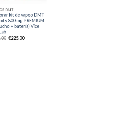
OS DMT
rar kit de vapeo DMT
 ml y 800 mg PREMIUM
tucho + batería) Vice
 Lab
El
El
.00
€
225.00
precio
precio
original
actual
era:
es:
€250.00.
€225.00.