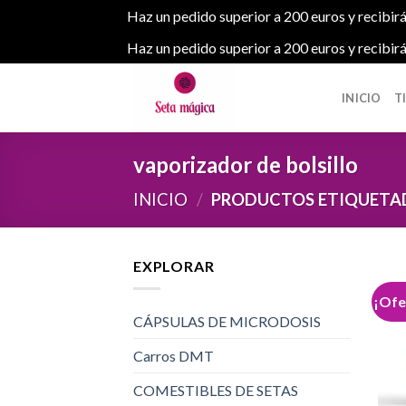
Haz un pedido superior a 200 euros y recibirá
Haz un pedido superior a 200 euros y recibirá
Skip
to
INICIO
T
content
vaporizador de bolsillo
INICIO
/
PRODUCTOS ETIQUETAD
EXPLORAR
¡Ofe
CÁPSULAS DE MICRODOSIS
Carros DMT
COMESTIBLES DE SETAS