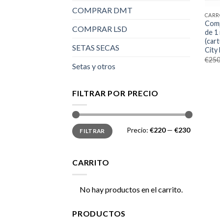
COMPRAR DMT
CARR
Comp
COMPRAR LSD
de 1
(car
SETAS SECAS
City
€
250
Setas y otros
FILTRAR POR PRECIO
Precio
Precio
Precio:
€220
—
€230
FILTRAR
mínimo
máximo
CARRITO
No hay productos en el carrito.
PRODUCTOS