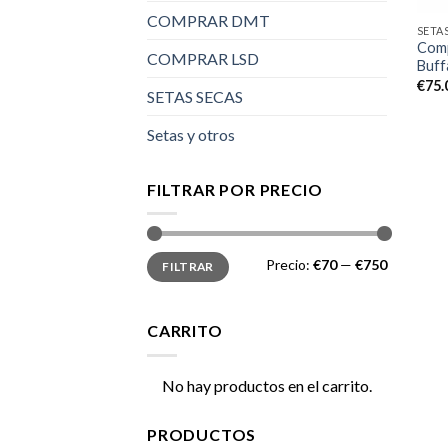
COMPRAR DMT
SETA
Comp
COMPRAR LSD
Buff
€
75.
SETAS SECAS
Setas y otros
FILTRAR POR PRECIO
Precio
Precio
Precio:
€70
—
€750
FILTRAR
mínimo
máximo
CARRITO
No hay productos en el carrito.
PRODUCTOS