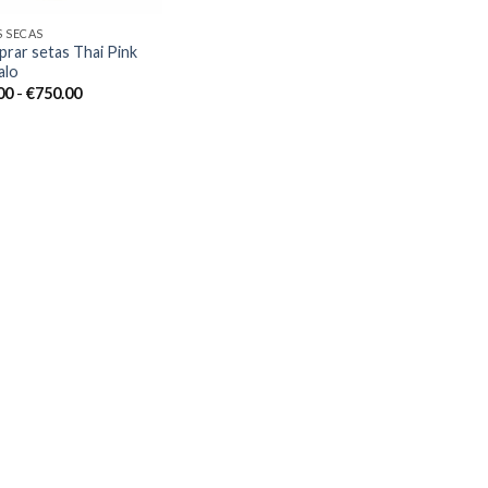
S SECAS
rar setas Thai Pink
alo
Rango
00
-
€
750.00
de
precios:
desde
€75.00
hasta
€750.00