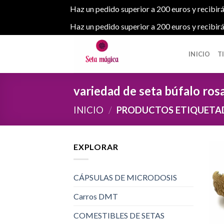
Haz un pedido superior a 200 euros y recibirá
Haz un pedido superior a 200 euros y recibirá
Skip
to
INICIO
T
content
variedad de seta búfalo ros
INICIO
/
PRODUCTOS ETIQUETADO
EXPLORAR
CÁPSULAS DE MICRODOSIS
Carros DMT
COMESTIBLES DE SETAS