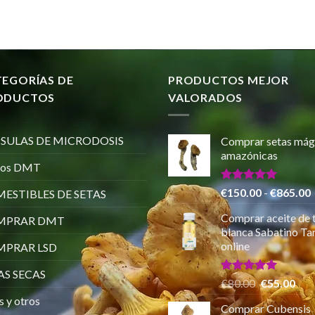
TEGORÍAS DE
PRODUCTOS MEJOR
ODUCTOS
VALORADOS
SULAS DE MICRODOSIS
Comprar setas mág
amazónicas
ros DMT
Valorado
€
150.00
-
€
865.00
ESTIBLES DE SETAS
con
5.00
de 5
Comprar aceite de 
MPRAR DMT
p
blanca Sabatino Tar
online
PRAR LSD
AS SECAS
Valorado
El
El
€
80.00
€
55.00
con
5.00
precio
pre
s y otros
de 5
Comprar Cubensis
original
actu