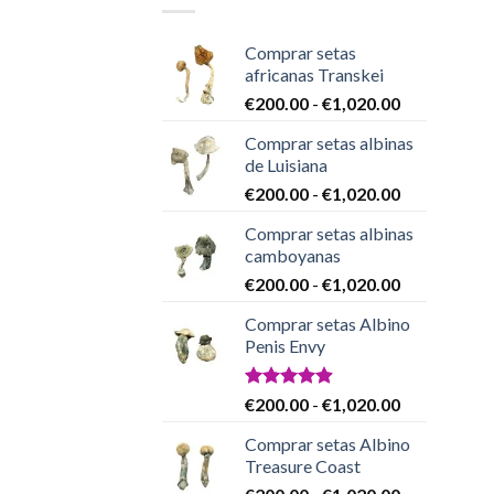
Comprar setas
africanas Transkei
Rango
€
200.00
-
€
1,020.00
de
Comprar setas albinas
precios:
de Luisiana
desde
Rango
€
200.00
-
€
1,020.00
€200.00
de
hasta
Comprar setas albinas
precios:
€1,020.00
camboyanas
desde
Rango
€
200.00
-
€
1,020.00
€200.00
de
hasta
Comprar setas Albino
precios:
€1,020.00
Penis Envy
desde
€200.00
hasta
Valorado
Rango
€
200.00
-
€
1,020.00
con
4.86
€1,020.00
de
de 5
Comprar setas Albino
precios:
Treasure Coast
desde
Rango