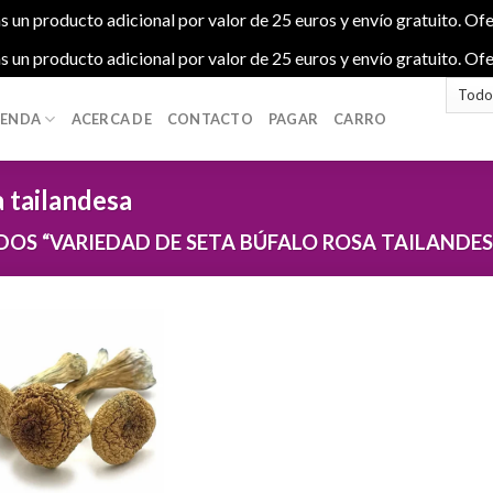
s un producto adicional por valor de 25 euros y envío gratuito. Ofe
s un producto adicional por valor de 25 euros y envío gratuito. Ofe
IENDA
ACERCA DE
CONTACTO
PAGAR
CARRO
a tailandesa
S “VARIEDAD DE SETA BÚFALO ROSA TAILANDES
Add to
wishlist