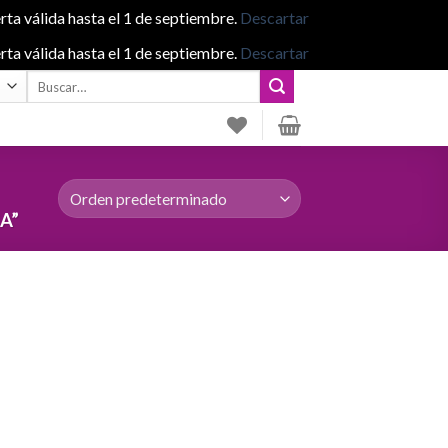
rta válida hasta el 1 de septiembre.
Descartar
rta válida hasta el 1 de septiembre.
Descartar
Buscar
por:
A”