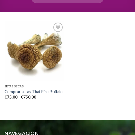
Add to
wishlist
SETAS SECAS
Comprar setas Thai Pink Buffalo
Rango
€
75.00
-
€
750.00
de
precios:
desde
€75.00
hasta
€750.00
NAVEGACIÓN