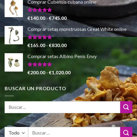
Comprar Cubensis cubana online
original
actual
era:
es:
€80.00.
€55.00.
Valorado
Rango
€
140.00
-
€
745.00
con
5.00
de
de 5
Comprar setas monstruosas Great White online
precios:
desde
€140.00
Valorado
Rango
€
165.00
-
€
830.00
con
4.88
hasta
de
de 5
Comprar setas Albino Penis Envy
€745.00
precios:
desde
€165.00
Valorado
Rango
€
200.00
-
€
1,020.00
con
4.86
hasta
de
de 5
€830.00
precios:
BUSCAR UN PRODUCTO
desde
€200.00
hasta
€1,020.00
Buscar