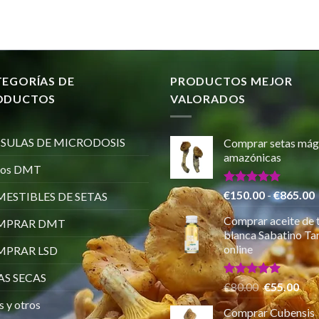
TEGORÍAS DE
PRODUCTOS MEJOR
ODUCTOS
VALORADOS
SULAS DE MICRODOSIS
Comprar setas mág
amazónicas
ros DMT
Valorado
€
150.00
-
€
865.00
ESTIBLES DE SETAS
con
5.00
de 5
Comprar aceite de 
MPRAR DMT
p
blanca Sabatino Tar
online
PRAR LSD
AS SECAS
Valorado
El
El
€
80.00
€
55.00
con
5.00
precio
pre
s y otros
de 5
Comprar Cubensis
original
actu