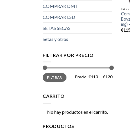
COMPRAR DMT
CARR
Comp
COMPRAR LSD
Boyz
mg) 
SETAS SECAS
€
115
Setas y otros
FILTRAR POR PRECIO
Precio
Precio
Precio:
€110
—
€120
FILTRAR
mínimo
máximo
CARRITO
No hay productos en el carrito.
PRODUCTOS