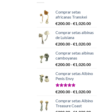
Comprar setas
africanas Transkei
Rango
€
200.00
-
€
1,020.00
de
Comprar setas albinas
precios:
de Luisiana
desde
Rango
€
200.00
-
€
1,020.00
€200.00
de
hasta
Comprar setas albinas
precios:
€1,020.00
camboyanas
desde
Rango
€
200.00
-
€
1,020.00
€200.00
de
hasta
Comprar setas Albino
precios:
€1,020.00
Penis Envy
desde
€200.00
hasta
Valorado
Rango
€
200.00
-
€
1,020.00
con
4.86
€1,020.00
de
de 5
Comprar setas Albino
precios:
Treasure Coast
desde
Rango