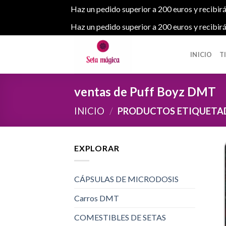
Haz un pedido superior a 200 euros y recibirá
Haz un pedido superior a 200 euros y recibirá
Skip
to
INICIO
T
content
ventas de Puff Boyz DMT
INICIO
/
PRODUCTOS ETIQUETAD
EXPLORAR
CÁPSULAS DE MICRODOSIS
Carros DMT
COMESTIBLES DE SETAS