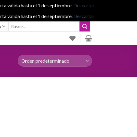
rta válida hasta el 1 de septiembre.
Descartar
rta válida hasta el 1 de septiembre.
Descartar
Buscar
por: