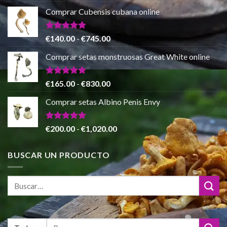
€865.00
precio
precio
de 5
Comprar Cubensis cubana online
original
actual
era:
es:
€80.00.
€55.00.
Valorado
Rango
€
140.00
-
€
745.00
con
5.00
de
de 5
Comprar setas monstruosas Great White online
precios:
desde
€140.00
Valorado
Rango
€
165.00
-
€
830.00
con
4.88
hasta
de
de 5
Comprar setas Albino Penis Envy
€745.00
precios:
desde
€165.00
Valorado
Rango
€
200.00
-
€
1,020.00
con
4.86
hasta
de
de 5
€830.00
precios:
BUSCAR UN PRODUCTO
desde
€200.00
hasta
€1,020.00
Buscar