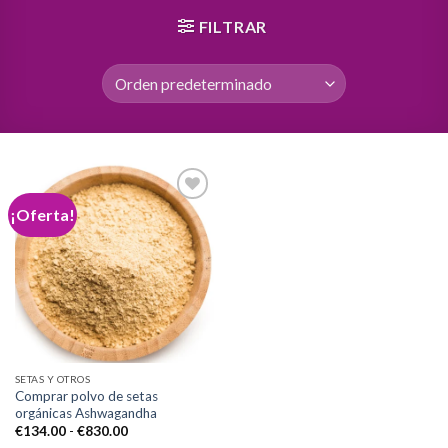
FILTRAR
¡Oferta!
Add to
wishlist
SETAS Y OTROS
Comprar polvo de setas
orgánicas Ashwagandha
Rango
€
134.00
-
€
830.00
de