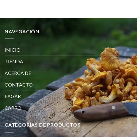
precios:
desde
€134.00
hasta
€830.00
NAVEGACIÓN
INICIO
TIENDA
ACERCA DE
CONTACTO
PAGAR
CARRO
CATEGORÍAS DE PRODUCTOS