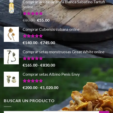
Comprar aceite de trufa blanca Sabatino Tartufi
precios:
online
desde
€150.00
hasta
Valorado
El
El
€
80.00
€
55.00
con
5.00
€865.00
precio
precio
de 5
Comprar Cubensis cubana online
original
actual
era:
es:
€80.00.
€55.00.
Valorado
Rango
€
140.00
-
€
745.00
con
5.00
de
de 5
Comprar setas monstruosas Great White online
precios:
desde
€140.00
Valorado
Rango
€
165.00
-
€
830.00
con
4.88
hasta
de
de 5
Comprar setas Albino Penis Envy
€745.00
precios:
desde
€165.00
Valorado
Rango
€
200.00
-
€
1,020.00
con
4.86
hasta
de
de 5
€830.00
precios:
BUSCAR UN PRODUCTO
desde
€200.00