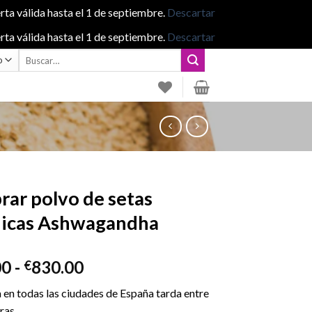
rta válida hasta el 1 de septiembre.
Descartar
rta válida hasta el 1 de septiembre.
Descartar
Buscar
por:
ar polvo de setas
nicas Ashwagandha
Rango
00
-
830.00
€
de
 en todas las ciudades de España tarda entre
precios:
ras.