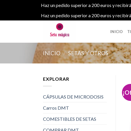
Haz un pedido superior a 200 euros y recibirá
Haz un pedido superior a 200 euros y recibirá
Skip
to
INICIO
T
content
INICIO
/
SETAS Y OTROS
EXPLORAR
¡O
CÁPSULAS DE MICRODOSIS
Carros DMT
COMESTIBLES DE SETAS
COMPRAR DMT