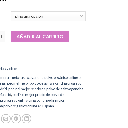
desde
€134.00
hasta
€830.00
olvo de setas orgánicas Ashwagandha cantidad
AÑADIR AL CARRITO
etas y otros
omprar mejor ashwagandha polvo orgánico online en
aña.
,
pedir el mejor polvo de ashwagandha orgánico
adrid
,
pedir el mejor precio de polvo de ashwagandha
 Madrid
,
pedir el mejor precio de polvo de
 orgánico online en España
,
pedir mejor
 polvo orgánico online en España