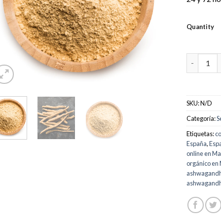
Quantity
Comprar p
SKU:
N/D
Categoría:
S
Etiquetas:
c
España
,
Esp
online en M
orgánico en
ashwagandha
ashwagandha