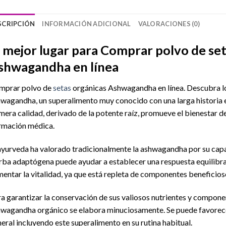
SCRIPCIÓN
INFORMACIÓN ADICIONAL
VALORACIONES (0)
l mejor lugar para Comprar polvo de set
shwagandha en línea
mprar polvo de
setas
orgánicas Ashwagandha en línea. Descubra los
wagandha, un superalimento muy conocido con una larga historia e
mera calidad, derivado de la potente raíz, promueve el bienestar de
rmación médica.
ayurveda ha valorado tradicionalmente la ashwagandha por su capa
rba adaptógena puede ayudar a establecer una respuesta equilibrad
entar la vitalidad, ya que está repleta de componentes beneficios
a garantizar la conservación de sus valiosos nutrientes y compone
wagandha orgánico se elabora minuciosamente. Se puede favorecer 
eral incluyendo este superalimento en su rutina habitual.