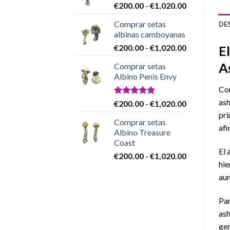
Rango
€
200.00
-
€
1,020.00
€200.00
de
hasta
Comprar setas
DE
precios:
€1,020.00
albinas camboyanas
desde
Rango
€
200.00
-
€
1,020.00
€200.00
E
de
hasta
A
Comprar setas
precios:
€1,020.00
Albino Penis Envy
desde
Co
€200.00
hasta
ash
Valorado
Rango
€
200.00
-
€
1,020.00
con
4.86
€1,020.00
de
pri
de 5
Comprar setas
precios:
afi
Albino Treasure
desde
Coast
€200.00
El 
Rango
€
200.00
-
€
1,020.00
hasta
hie
de
€1,020.00
precios:
aum
desde
€200.00
Par
hasta
ash
€1,020.00
gen