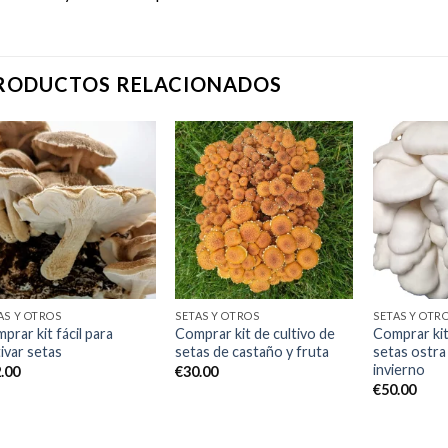
RODUCTOS RELACIONADOS
Add to
Add to
wishlist
wishlist
AS Y OTROS
SETAS Y OTROS
SETAS Y OTR
prar kit fácil para
Comprar kit de cultivo de
Comprar kit
tivar setas
setas de castaño y fruta
setas ostra
invierno
.00
€
30.00
€
50.00