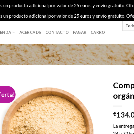
s un producto adicional por valor de 25 euros y envío gratuito. Ofe
s un producto adicional por valor de 25 euros y envío gratuito. Ofe
IENDA
ACERCA DE
CONTACTO
PAGAR
CARRO
Compr
ferta!
orgá
Add to
134.
wishlist
€
La entrega
24 y 72 ho