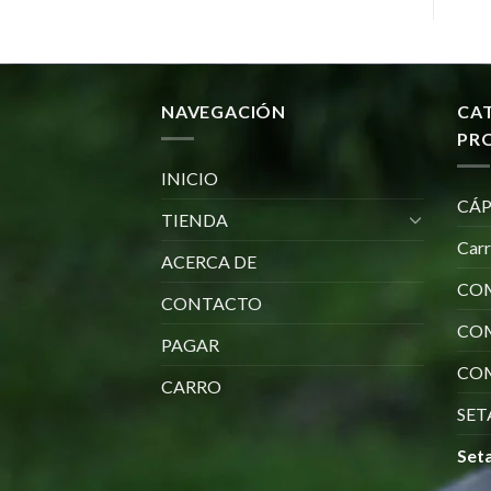
NAVEGACIÓN
CA
PR
INICIO
CÁP
TIENDA
Car
ACERCA DE
COM
CONTACTO
CO
PAGAR
COM
CARRO
SET
Seta