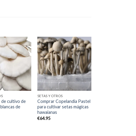
Add to
Add to
wishlist
wishlist
OS
SETAS Y OTROS
 de cultivo de
Comprar Copelandia Pastel
 blancas de
para cultivar setas mágicas
hawaianas
€
64.95