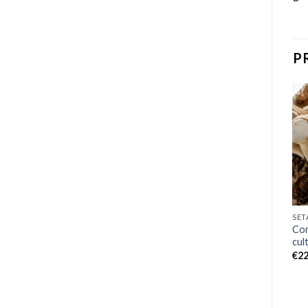
P
Add to
Add to
wishlist
wishlist
SETAS Y OTROS
SETAS Y OTROS
SET
Comprar kit de setas
Comprar kit de setas
Com
mágicas Penis Envy
mágicas Jack Frost
cul
€
60.00
€
50.00
€
22