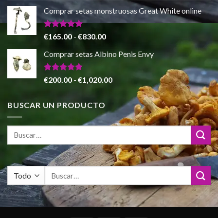
de
de 5
Comprar setas monstruosas Great White online
precios:
desde
€140.00
Valorado
Rango
€
165.00
-
€
830.00
con
4.88
hasta
de
de 5
Comprar setas Albino Penis Envy
€745.00
precios:
desde
€165.00
Valorado
Rango
€
200.00
-
€
1,020.00
con
4.86
hasta
de
de 5
€830.00
precios:
BUSCAR UN PRODUCTO
desde
€200.00
hasta
€1,020.00
Buscar
por: