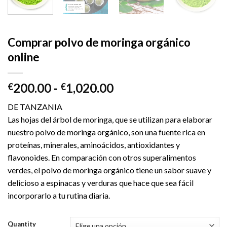
Comprar polvo de moringa orgánico
online
Rango
200.00
-
1,020.00
€
€
de
DE TANZANIA
precios:
Las hojas del árbol de moringa, que se utilizan para elaborar
desde
nuestro polvo de moringa orgánico, son una fuente rica en
€200.00
proteínas, minerales, aminoácidos, antioxidantes y
hasta
flavonoides. En comparación con otros superalimentos
€1,020.00
verdes, el polvo de moringa orgánico tiene un sabor suave y
delicioso a espinacas y verduras que hace que sea fácil
incorporarlo a tu rutina diaria.
Quantity