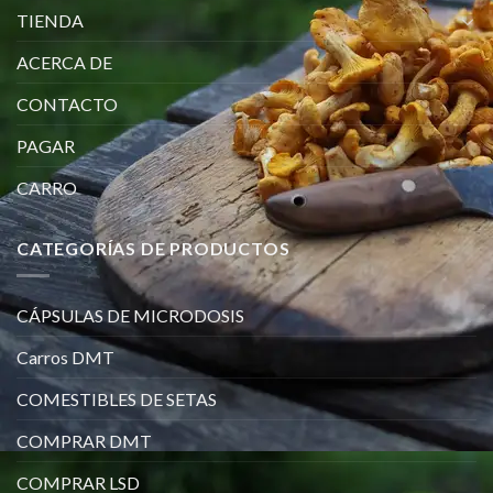
TIENDA
ACERCA DE
CONTACTO
PAGAR
CARRO
CATEGORÍAS DE PRODUCTOS
CÁPSULAS DE MICRODOSIS
Carros DMT
COMESTIBLES DE SETAS
COMPRAR DMT
COMPRAR LSD