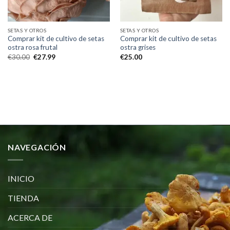
SETAS Y OTROS
SETAS Y OTROS
Comprar kit de cultivo de setas
Comprar kit de cultivo de setas
ostra rosa frutal
ostra grises
El
El
€
30.00
€
27.99
€
25.00
precio
precio
original
actual
era:
es:
€30.00.
€27.99.
NAVEGACIÓN
INICIO
TIENDA
ACERCA DE