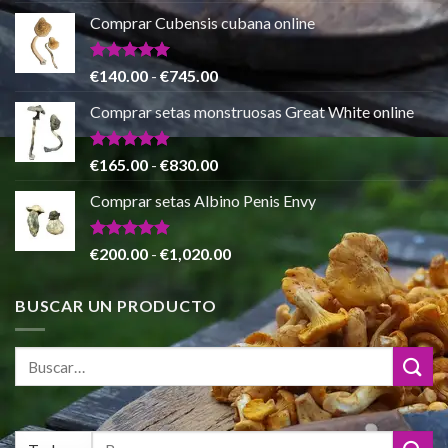
€865.00
precio
precio
de 5
Comprar Cubensis cubana online
original
actual
era:
es:
€80.00.
€55.00.
Valorado
Rango
€
140.00
-
€
745.00
con
5.00
de
de 5
Comprar setas monstruosas Great White online
precios:
desde
€140.00
Valorado
Rango
€
165.00
-
€
830.00
con
4.88
hasta
de
de 5
Comprar setas Albino Penis Envy
€745.00
precios:
desde
€165.00
Valorado
Rango
€
200.00
-
€
1,020.00
con
4.86
hasta
de
de 5
€830.00
precios:
BUSCAR UN PRODUCTO
desde
€200.00
hasta
€1,020.00
Buscar