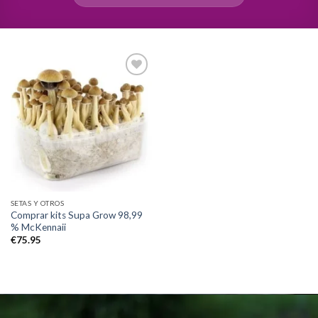
Add to
wishlist
SETAS Y OTROS
Comprar kits Supa Grow 98,99
% McKennaii
€
75.95