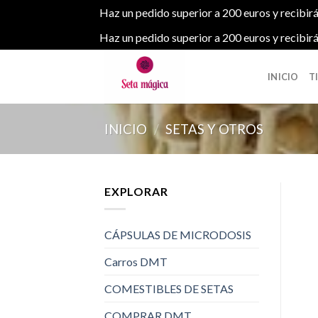
Haz un pedido superior a 200 euros y recibirá
Haz un pedido superior a 200 euros y recibirá
Skip
to
INICIO
T
content
INICIO
/
SETAS Y OTROS
EXPLORAR
CÁPSULAS DE MICRODOSIS
Carros DMT
COMESTIBLES DE SETAS
COMPRAR DMT