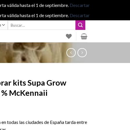
rta válida hasta el 1 de septiembre.
Descartar
rta válida hasta el 1 de septiembre.
Descartar
Buscar
por:
ar kits Supa Grow
 % McKennaii
5
 en todas las ciudades de España tarda entre
ras.