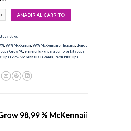
its Supa Grow 98,99 % McKennaii cantidad
AÑADIR AL CARRITO
etas y otros
9 %
,
99 % McKennaii
,
99 % McKennaii en España
,
dónde
s Supa Grow 98
,
el mejor lugar para comprar kits Supa
ts Supa Grow McKennaii a la venta
,
Pedir kits Supa
a Grow 98,99 % McKennaii