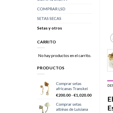
COMPRAR LSD
SETAS SECAS
Setas y otros
CARRITO
No hay productos en el carrito.
PRODUCTOS
Comprar setas
DE
africanas Transkei
Rango
€
200.00
-
€
1,020.00
E
de
Comprar setas
precios:
E
albinas de Luisiana
desde