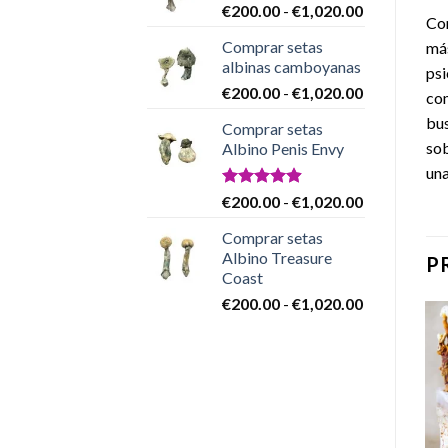
Rango
€
200.00
-
€
1,020.00
€200.00
Com
de
hasta
Comprar setas
más
precios:
€1,020.00
albinas camboyanas
desde
psi
Rango
€
200.00
-
€
1,020.00
€200.00
com
de
hasta
bus
Comprar setas
precios:
€1,020.00
sob
Albino Penis Envy
desde
una
€200.00
hasta
Valorado
Rango
€
200.00
-
€
1,020.00
con
4.86
€1,020.00
de
de 5
Comprar setas
precios:
Albino Treasure
P
desde
Coast
€200.00
Rango
€
200.00
-
€
1,020.00
hasta
de
€1,020.00
precios:
desde
€200.00
Add to
Add to
hasta
wishlist
wishlist
€1,020.00