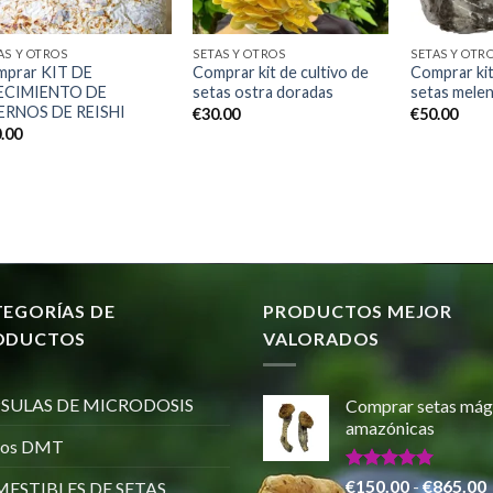
AS Y OTROS
SETAS Y OTROS
SETAS Y OTR
mprar KIT DE
Comprar kit de cultivo de
Comprar kit
ECIMIENTO DE
setas ostra doradas
setas melen
ERNOS DE REISHI
€
30.00
€
50.00
.00
TEGORÍAS DE
PRODUCTOS MEJOR
ODUCTOS
VALORADOS
SULAS DE MICRODOSIS
Comprar setas mág
amazónicas
ros DMT
Valorado
€
150.00
-
€
865.00
ESTIBLES DE SETAS