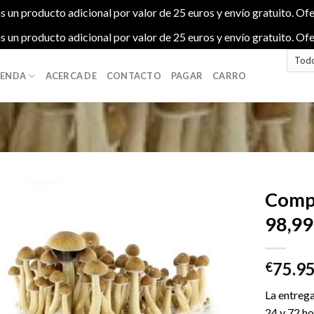
s un producto adicional por valor de 25 euros y envío gratuito. Ofe
s un producto adicional por valor de 25 euros y envío gratuito. Ofe
IENDA
ACERCA DE
CONTACTO
PAGAR
CARRO
Compr
98,99
Add to
75.9
wishlist
€
La entrega
24 y 72 ho