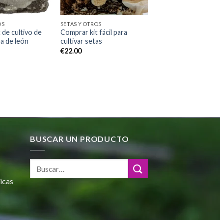
OS
SETAS Y OTROS
 de cultivo de
Comprar kit fácil para
a de león
cultivar setas
€
22.00
BUSCAR UN PRODUCTO
icas
Rango