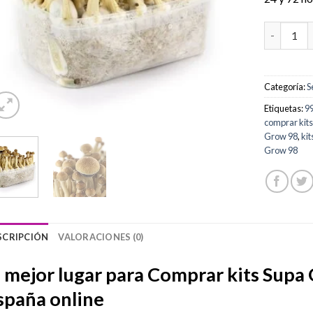
Comprar k
Categoría:
S
Etiquetas:
9
comprar kit
Grow 98
,
ki
Grow 98
SCRIPCIÓN
VALORACIONES (0)
l mejor lugar para Comprar kits Sup
spaña online