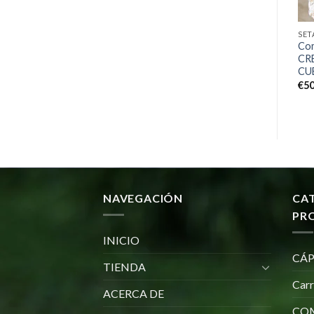
SETAS Y OTROS
SETAS Y OTROS
SET
Comprar kit de cultivo Fruit
Comprar kit de cultivo de
Co
Lions Mane
setas ostra grises
CR
CU
€
30.00
€
25.00
€
50
NAVEGACIÓN
CA
PR
INICIO
CÁP
TIENDA
Car
ACERCA DE
COM