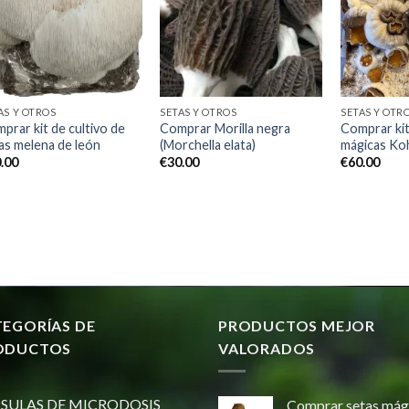
Add to
Add to
wishlist
wishlist
AS Y OTROS
SETAS Y OTROS
SETAS Y OTR
prar kit de cultivo de
Comprar Morilla negra
Comprar kit
as melena de león
(Morchella elata)
mágicas Koh
.00
€
30.00
€
60.00
TEGORÍAS DE
PRODUCTOS MEJOR
ODUCTOS
VALORADOS
SULAS DE MICRODOSIS
Comprar setas mág