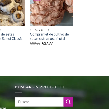
Add to
Add to
wishlist
wishlist
OS
SETAS Y OTROS
 de setas
Comprar kit de cultivo de
 Samui Classic
setas ostra rosa frutal
El
El
€
30.00
€
27.99
precio
precio
original
actual
era:
es:
€30.00.
€27.99.
BUSCAR UN PRODUCTO
icas