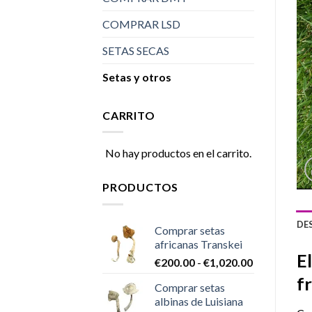
COMPRAR LSD
SETAS SECAS
Setas y otros
CARRITO
No hay productos en el carrito.
PRODUCTOS
DE
Comprar setas
africanas Transkei
E
Rango
€
200.00
-
€
1,020.00
de
f
Comprar setas
precios:
albinas de Luisiana
desde