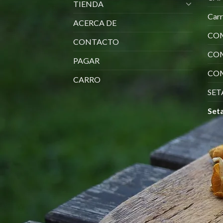
TIENDA
Car
ACERCA DE
COM
CONTACTO
CO
PAGAR
COM
CARRO
SET
Seta