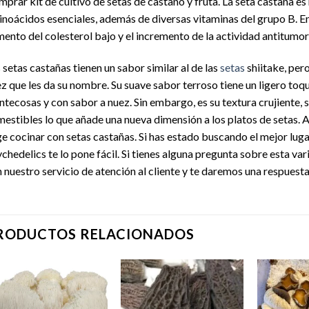
prar kit de cultivo de setas de castaño y fruta. La seta castaña es 
noácidos esenciales, además de diversas vitaminas del grupo B. En
ento del colesterol bajo y el incremento de la actividad antitumor
 setas castañas tienen un sabor similar al de las
setas
shiitake, per
z que les da su nombre. Su suave sabor terroso tiene un ligero toqu
tecosas y con sabor a nuez. Sin embargo, es su textura crujiente, s
estibles lo que añade una nueva dimensión a los platos de setas. A
ge cocinar con setas castañas. Si has estado buscando el mejor lug
chedelics te lo pone fácil. Si tienes alguna pregunta sobre esta va
 nuestro servicio de atención al cliente y te daremos una respuesta
RODUCTOS RELACIONADOS