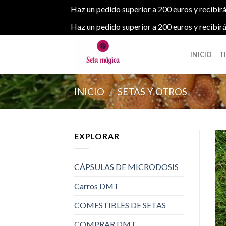
Haz un pedido superior a 200 euros y recibirá
Haz un pedido superior a 200 euros y recibirá
Skip
to
INICIO
T
content
INICIO
/
SETAS Y OTROS
EXPLORAR
CÁPSULAS DE MICRODOSIS
Carros DMT
COMESTIBLES DE SETAS
COMPRAR DMT