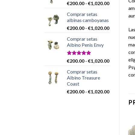
Com
Rango
€
200.00
-
€
1,020.00
€200.00
ami
de
hasta
Comprar setas
precios:
aum
€1,020.00
albinas camboyanas
desde
Rango
€
200.00
-
€
1,020.00
€200.00
Las
de
hasta
nue
Comprar setas
precios:
€1,020.00
man
Albino Penis Envy
desde
com
€200.00
hasta
eli
Valorado
Rango
€
200.00
-
€
1,020.00
con
4.86
€1,020.00
de
Psy
de 5
Comprar setas
precios:
con
Albino Treasure
desde
Coast
€200.00
Rango
€
200.00
-
€
1,020.00
hasta
de
€1,020.00
P
precios:
desde
€200.00
hasta
¡Oferta!
€1,020.00