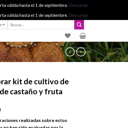
rta válida hasta el 1 de septiembre.
Descartar
rta válida hasta el 1 de septiembre.
Descartar
Buscar
por:
ar kit de cultivo de
 de castaño y fruta
0
raciones realizadas sobre estos
 no han sido evaluadas por la