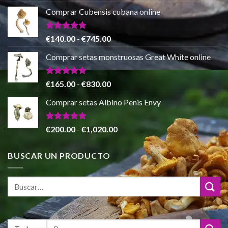
€865.00
precio
precio
de 5
Comprar Cubensis cubana online
original
actual
era:
es:
€80.00.
€55.00.
Valorado
Rango
€
140.00
-
€
745.00
con
5.00
de
de 5
Comprar setas monstruosas Great White online
precios:
desde
€140.00
Valorado
Rango
€
165.00
-
€
830.00
con
4.88
hasta
de
de 5
Comprar setas Albino Penis Envy
€745.00
precios:
desde
€165.00
Valorado
Rango
€
200.00
-
€
1,020.00
con
4.86
hasta
de
de 5
€830.00
precios:
BUSCAR UN PRODUCTO
desde
€200.00
hasta
€1,020.00
Buscar