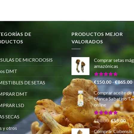
TEGORÍAS DE
PRODUCTOS MEJOR
ODUCTOS
VALORADOS
SULAS DE MICRODOSIS
Comprar setas mág
amazónicas
ros DMT
Valorado
€
150.00
-
€
865.00
ESTIBLES DE SETAS
con
5.00
de 5
Comprar aceite de 
MPRAR DMT
p
blanca Sabatino Tar
online
PRAR LSD
AS SECAS
Valorado
El
El
€
80.00
€
55.00
con
5.00
precio
pre
s y otros
de 5
Comprar Cubensis
original
actu