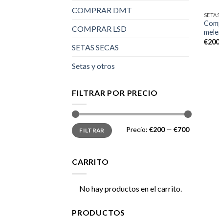
COMPRAR DMT
SETA
Comp
COMPRAR LSD
mele
€
200
SETAS SECAS
Setas y otros
FILTRAR POR PRECIO
Precio
Precio
Precio:
€200
—
€700
FILTRAR
mínimo
máximo
CARRITO
No hay productos en el carrito.
PRODUCTOS