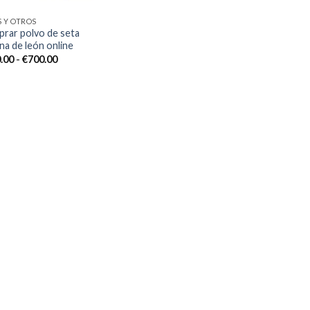
S Y OTROS
rar polvo de seta
na de león online
Rango
.00
-
€
700.00
de
precios:
desde
€200.00
hasta
€700.00