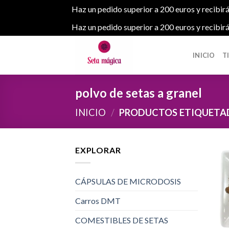
Haz un pedido superior a 200 euros y recibirá
Haz un pedido superior a 200 euros y recibirá
Skip
to
INICIO
T
content
polvo de setas a granel
INICIO
/
PRODUCTOS ETIQUETADO
EXPLORAR
CÁPSULAS DE MICRODOSIS
Carros DMT
COMESTIBLES DE SETAS