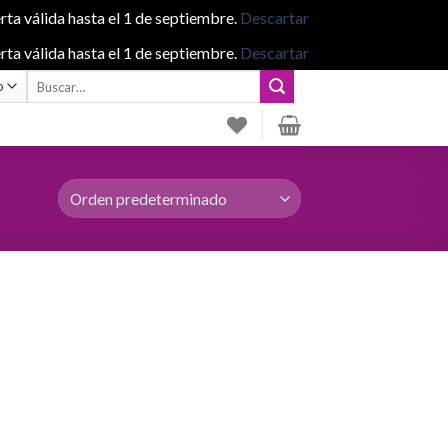
rta válida hasta el 1 de septiembre.
Descartar
rta válida hasta el 1 de septiembre.
Descartar
Buscar
por: