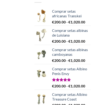
Comprar setas
africanas Transkei
Rango
€
200.00
-
€
1,020.00
de
Comprar setas albinas
precios:
de Luisiana
desde
Rango
€
200.00
-
€
1,020.00
€200.00
de
hasta
Comprar setas albinas
precios:
€1,020.00
camboyanas
desde
Rango
€
200.00
-
€
1,020.00
€200.00
de
hasta
Comprar setas Albino
precios:
€1,020.00
Penis Envy
desde
€200.00
hasta
Valorado
Rango
€
200.00
-
€
1,020.00
con
4.86
€1,020.00
de
de 5
Comprar setas Albino
precios:
Treasure Coast
desde
Rango