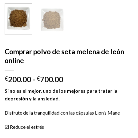
Comprar polvo de seta melena de león
online
Rango
200.00
-
700.00
€
€
de
Si no es el mejor, uno de los mejores para tratar la
precios:
depresión y la ansiedad.
desde
€200.00
Disfrute de la tranquilidad con las cápsulas Lion’s Mane
hasta
€700.00
☑ Reduce el estrés