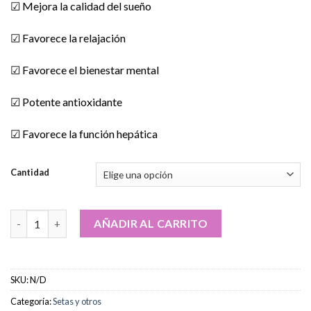
☑ Mejora la calidad del sueño
☑ Favorece la relajación
☑ Favorece el bienestar mental
☑ Potente antioxidante
☑ Favorece la función hepática
Cantidad
Comprar polvo de seta melena de león online cantidad
AÑADIR AL CARRITO
SKU:
N/D
Categoría:
Setas y otros