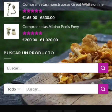
de
de 5
Comprar setas monstruosas Great White online
precios:
desde
€140.00
Valorado
Rango
€
165.00
-
€
830.00
con
4.88
hasta
de
de 5
Comprar setas Albino Penis Envy
€745.00
precios:
desde
€165.00
Valorado
Rango
€
200.00
-
€
1,020.00
con
4.86
hasta
de
de 5
€830.00
precios:
BUSCAR UN PRODUCTO
desde
€200.00
hasta
€1,020.00
Buscar
por: