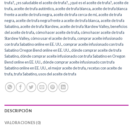
trufa?
,
¿es saludable el aceite de trufa?
,
¿qué es el aceite de trufa?
,
aceite de
trufa
,
aceite de trufa auténtico
,
aceite de trufa blanca
,
aceite de trufa blanca
frente a aceite de trufa negra
,
aceite de trufa cerca de mí
,
aceite de trufa
negra
,
aceite de trufa negra frente a aceite de trufa blanca
,
aceite de trufa
Sabatino
,
aceite de trufa Stardew
,
aceite de trufa Stardew Valley
,
beneficios
del aceite de trufa
,
cómo hacer aceite de trufa
,
cómo hacer aceite de trufa
Stardew Valley
,
cómo usar el aceite de trufa
,
comprar aceite infusionado
con trufa Sabatino online en EE. UU.
,
comprar aceite infusionado con trufa
Sabatino Oregon Bend online en EE. UU.
,
dónde comprar aceite de trufa
Sabatino
,
dónde comprar aceite infusionado con trufa Sabatino en Oregon
Bend online en EE. UU.
,
dónde comprar aceite infusionado con trufa
Sabatino online en EE. UU.
,
el mejor aceite de trufa
,
recetas con aceite de
trufa
,
trufa Sabatino
,
usos del aceite de trufa
DESCRIPCIÓN
VALORACIONES (0)