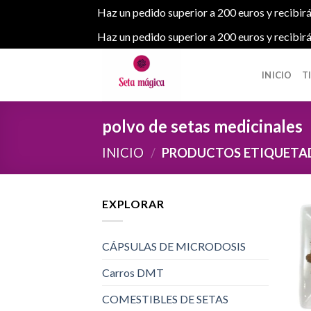
Haz un pedido superior a 200 euros y recibirá
Haz un pedido superior a 200 euros y recibirá
Skip
to
INICIO
T
content
polvo de setas medicinales
INICIO
/
PRODUCTOS ETIQUETADO
EXPLORAR
CÁPSULAS DE MICRODOSIS
Carros DMT
COMESTIBLES DE SETAS