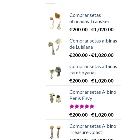
Comprar setas
africanas Transkei
Rango
€
200.00
-
€
1,020.00
de
Comprar setas albinas
precios:
de Luisiana
desde
Rango
€
200.00
-
€
1,020.00
€200.00
de
hasta
Comprar setas albinas
precios:
€1,020.00
camboyanas
desde
Rango
€
200.00
-
€
1,020.00
€200.00
de
hasta
Comprar setas Albino
precios:
€1,020.00
Penis Envy
desde
€200.00
hasta
Valorado
Rango
€
200.00
-
€
1,020.00
con
4.86
€1,020.00
de
de 5
Comprar setas Albino
precios:
Treasure Coast
desde
Rango