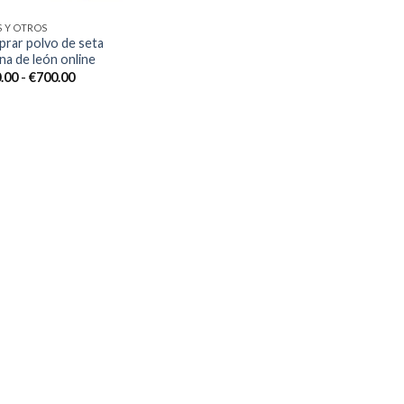
S Y OTROS
rar polvo de seta
na de león online
Rango
.00
-
€
700.00
de
precios:
desde
€200.00
hasta
€700.00