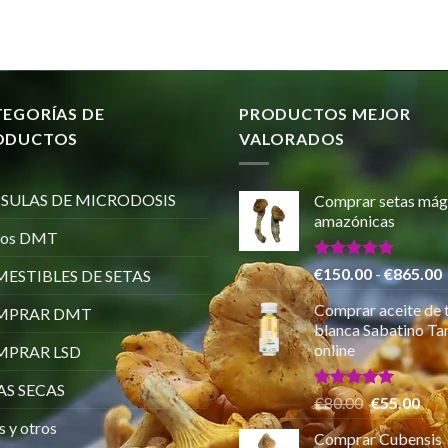
TEGORÍAS DE
PRODUCTOS MEJOR
ODUCTOS
VALORADOS
SULAS DE MICRODOSIS
Comprar setas mág
amazónicas
ros DMT
Valorado
€
150.00
-
€
865.00
ESTIBLES DE SETAS
con
5.00
de 5
Comprar aceite de 
MPRAR DMT
p
blanca Sabatino Tar
online
PRAR LSD
AS SECAS
Valorado
El
El
€
80.00
€
55.00
con
5.00
precio
pre
s y otros
de 5
Comprar Cubensis
original
actu