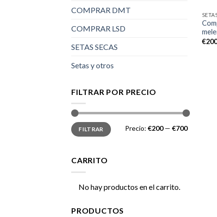
COMPRAR DMT
SETA
Comp
COMPRAR LSD
mele
€
200
SETAS SECAS
Setas y otros
FILTRAR POR PRECIO
Precio
Precio
Precio:
€200
—
€700
FILTRAR
mínimo
máximo
CARRITO
No hay productos en el carrito.
PRODUCTOS