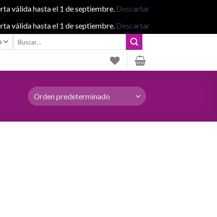
rta válida hasta el 1 de septiembre.
Descartar
rta válida hasta el 1 de septiembre.
Descartar
Buscar
por: