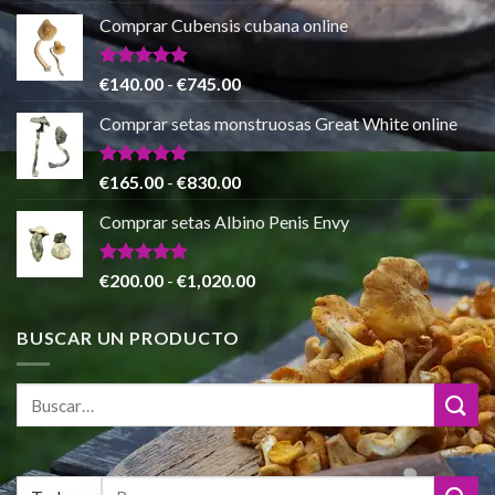
€865.00
precio
precio
de 5
Comprar Cubensis cubana online
original
actual
era:
es:
€80.00.
€55.00.
Valorado
Rango
€
140.00
-
€
745.00
con
5.00
de
de 5
Comprar setas monstruosas Great White online
precios:
desde
€140.00
Valorado
Rango
€
165.00
-
€
830.00
con
4.88
hasta
de
de 5
Comprar setas Albino Penis Envy
€745.00
precios:
desde
€165.00
Valorado
Rango
€
200.00
-
€
1,020.00
con
4.86
hasta
de
de 5
€830.00
precios:
BUSCAR UN PRODUCTO
desde
€200.00
hasta
€1,020.00
Buscar