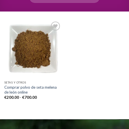
Add to
wishlist
SETAS Y OTROS
Comprar polvo de seta melena
de león online
Rango
€
200.00
-
€
700.00
de
precios:
desde
€200.00
hasta
€700.00